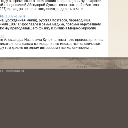
 году во время своего пребывания за границей А.Луначарский
ой танцовщицей Айседорой Дункан, слава которой облетела
1927) ирландка по происхождению, родилась в Кали ...
ва (1807–1893)
а (урождённая Яниш), русская поэтесса, переводчица,
 июля 1807 в Ярославле в семье медика, потомка обрусевшего
оскву преподававшего физику и химию в Медико-хирургич ...
нии
я Александра Ивановича Куприна темы - это произведения на
 писателя она нашла воплощение во множестве человеческих
у тем далеко не одним интересом к психологическим ...
ed - www.litmind.ru