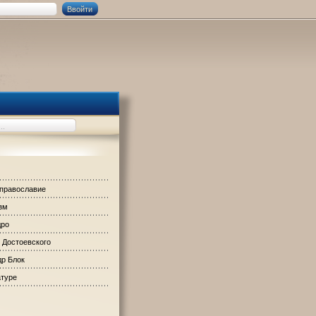
 православие
зм
дро
 Достоевского
р Блок
атуре