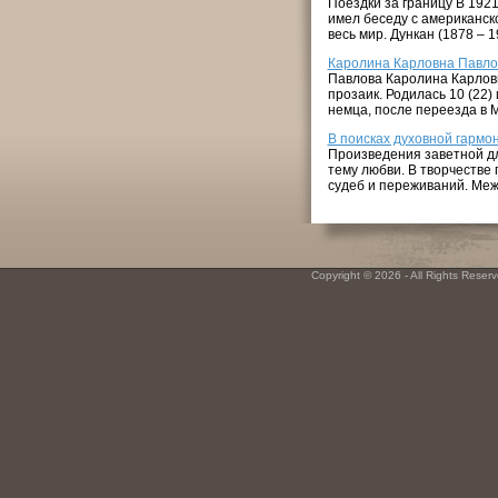
Поездки за границу В 1921
имел беседу с американск
весь мир. Дункан (1878 – 
Каролина Карловна Павло
Павлова Каролина Карловн
прозаик. Родилась 10 (22)
немца, после переезда в М
В поисках духовной гармо
Произведения заветной дл
тему любви. В творчестве
судеб и переживаний. Межд
Copyright © 2026 - All Rights Reserv