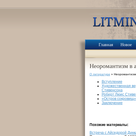
Главная
Новое
Неоромантизм в а
О литературе
» Неоромантизм 
Вступление
Художественная ве
Стивенсона
Роберт Люис Стиве
«Остров сокровищ»
Заключение
Похожие материалы:
Встреча с Айседорой Дунк