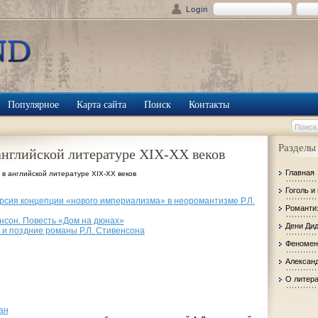
Login
Популярное
Карта сайта
Поиск
Контакты
Разделы
нглийской литературе ХІХ-ХХ веков
Главная
в английской литературе ХІХ-ХХ веков
Гоголь и
рсия концепции «нового империализма» в неоромантизме Р.Л.
Романти
нсон. Повесть «Дом на дюнах»
Дени Ди
 и поздние романы Р.Л. Стивенсона
Феномен
Александ
О литер
ан