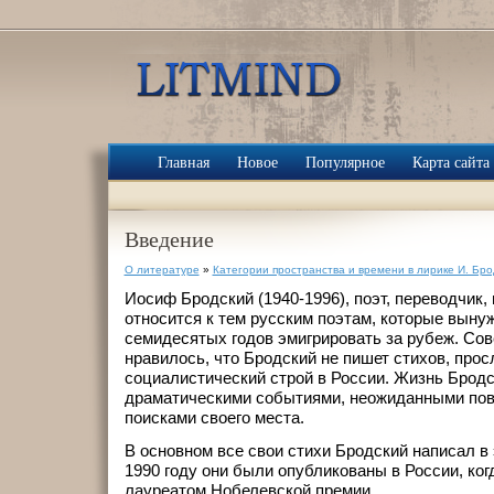
Главная
Новое
Популярное
Карта сайта
Введение
О литературе
»
Категории пространства и времени в лирике И. Бро
Иосиф Бродский (1940-1996), поэт, переводчик, 
относится к тем русским поэтам, которые выну
семидесятых годов эмигрировать за рубеж. Сов
нравилось, что Бродский не пишет стихов, пр
социалистический строй в России. Жизнь Бродс
драматическими событиями, неожиданными пов
поисками своего места.
В основном все свои стихи Бродский написал в 
1990 году они были опубликованы в России, ког
лауреатом Нобелевской премии.