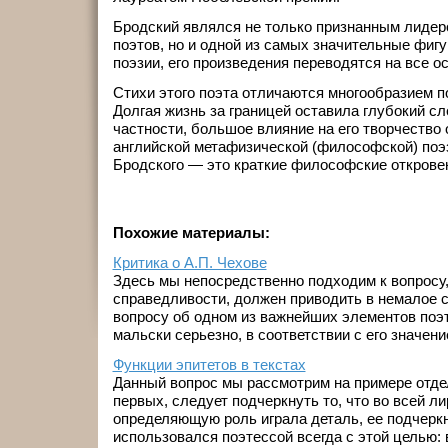
Бродский являлся не только признанным лиде
поэтов, но и одной из самых значительные фиг
поэзии, его произведения переводятся на все о
Стихи этого поэта отличаются многообразием п
Долгая жизнь за границей оставила глубокий сле
частности, большое влияние на его творчество
английской метафизической (философской) поэз
Бродского — это краткие философские открове
Похожие материалы:
Критика о А.П. Чехове
Здесь мы непосредственно подходим к вопросу,
справедливости, должен приводить в немалое 
вопросу об одном из важнейших элементов поэт
мальски серьезно, в соответствии с его значение
Функции эпитетов в текстах
Данный вопрос мы рассмотрим на примере отде
первых, следует подчеркнуть то, что во всей л
определяющую роль играла деталь, ее подчеркн
использовался поэтессой всегда с этой целью: в