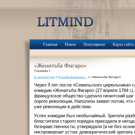
Главная
Новое
Популярное
Карта сайта
«Женитьба Фигаро»
Страница 1
О литературе
»
И снова Бомарше…
» «Женитьба Фигаро»
Через 9 лет после «Севильского цирюльника» 
комедии «Женитьба Фигаро» (27 апреля 1784 г.).
французское общество сделало гигантский шаг 
пороге революции. Наполеон заявит потом, что
уже революция в действии.
Успех комедии был необычайный. Зрители разби
блюстители старого порядка приходили в негод
безнравственности, утверждали (и не без основа
ниспровергает устои; демократический зритель 