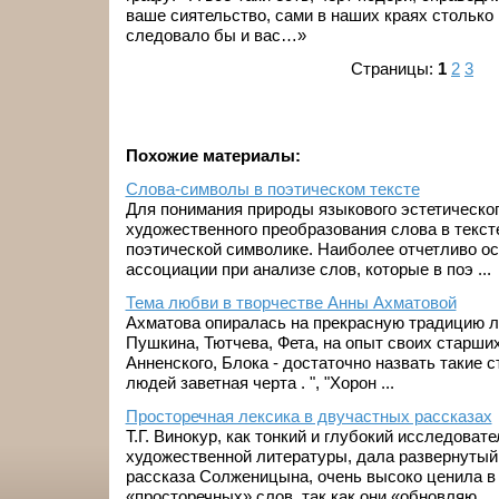
ваше сиятельство, сами в наших краях столько 
следовало бы и вас…»
Страницы:
1
2
3
Похожие материалы:
Слова-символы в поэтическом тексте
Для понимания природы языкового эстетическо
художественного преобразования слова в текст
поэтической символике. Наиболее отчетливо о
ассоциации при анализе слов, которые в поэ ...
Тема любви в творчестве Анны Ахматовой
Ахматова опиралась на прекрасную традицию 
Пушкина, Тютчева, Фета, на опыт своих старши
Анненского, Блока - достаточно назвать такие с
людей заветная черта . ", "Хорон ...
Просторечная лексика в двучастных рассказах
Т.Г. Винокур, как тонкий и глубокий исследоват
художественной литературы, дала развернутый 
рассказа Солженицына, очень высоко ценила в 
«просторечных» слов, так как они «обновляю ...