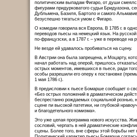
политическим выпадам Фигаро, от души смеялс
фигурами придурковатого судьи Бридуазона, се
Дубльмена, Базиля, Бартоло и самого Альмави
безуспешно тягаться умом с Фигаро.
О комедии говорила вся Европа. В 1785 г. в одн
переводов пьесы на немецкий язык. На русской 
по-французски, а в 1787 г. – уже в переводе на 
Не везде ей удавалось пробиваться на сцену.
В Австрии она была запрещена, и Моцарту, кото
начал работать над оперой, пришлось отказать
острых моментов, имевшихся в пьесе, ради тог
особы разрешили его оперу к постановке (прем
1 мая 1786 г.).
В предисловии к пьесе Бомарше сообщает о сво
«Без острых положений в драматическом дейст
беспрестанно рождаемых социальной рознью, н
сцене пи высокой патетики, ни глубокой нравоу
и благодетельного комизма».
Это уже целая программа нового искусства. Жи
сословий, черпать в ней драматические конфли
сцены. Более того, вне сферы этой борьбы нет 
Политический характер пьесы Бомарше согласуе