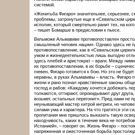
системой.
«Женитьба Фигаро» значительнее, серьезнее, 
проблемы, затронутые еще в «Севильском цирюл
исполин, который смертельно ранит тех, на ког
– пишет Бомарше в предисловии к пьесе.
Вельможе Альмавиве противопоставлен просто
смышленый человек нации». Однако здесь не п
противопоставление, как в «Севильском цирюль
умом и жизнедеятельностью лишь выгодно отли
здесь плебей и аристократ – враги. Между ними
их противопоставлении, в их борьбе – сценичес
гневен, Фигаро готовится к бою. Но это не буде
неравны, в руках Альмавивы – власть. Фигаро
жизни и рано познал нравственные законы обще
господ и рабов: «Каждому хочется добежать пер
толкаются, оттирают, опрокидывают друг друга, 
возьмет, остальных перегонит». Пред нами не п
неунывающий мастер хитрой интриги, но челов
силами ума и характера. На что тратятся эти с
пропитания мне пришлось выказать такую осве
находчивость, каких в течение века не потребо
Испанией», – говорит он. Жизнь Фигаро – посто
напряженная и ожесточенная борьба простолюд