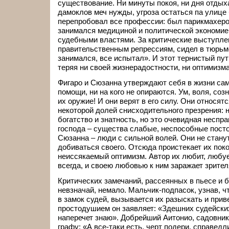
существование. Ни минуты покоя, ни дня отдыха
дамоклов меч нужды, угроза остаться па улице 
перепробовал все профессии: был парикмахеро
занимался медициной и политической экономие
судебными властями. За критические выступлен
правительственным репрессиям, сидел в тюрьме
занимался, все испытал». И этот тернистый пут
теряя ни своей жизнерадостности, ни оптимизма
Фигаро и Сюзанна утверждают себя в жизни сами
помощи, ни на кого не опираются. Ум, воля, соз
их оружие! И они верят в его силу. Они относят
некоторой долей снисходительного презрения: н
богатство и знатность, но это очевидная неспр
господа – существа слабые, неспособные постоя
Сюзанна – люди с сильной волей. Они не стану
добиваться своего. Отсюда проистекает их пок
неиссякаемый оптимизм. Автор их любит, любуе
всегда, и своею любовью к ним заражает зрител
Критических замечаний, рассеянных в пьесе и 
невзначай, немало. Мальчик-подпасок, узнав, ч
в замок судей, вызывается их разыскать и при
простодушием он заявляет: «Здешних судейски
наперечет знаю». Добрейший Аитонио, садовник
графу: «А все-таки есть, черт подери, справедли