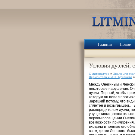
Главная
Новое
Условия дуэлей, 
О литературе
»
Эволюция дуэль
Лермонтова и И.С. Тургенева
»
Между Онегиным и Ленским
некоторые нарушения. Оне
дуэли. Первый, чтобы про
которую он попал против с
Зарецкий потому, что види
сплетен и розыгрышей… В
распорядителем дуэли, пот
упущениями, сознательно 
первом посещении Онегина
возможности примирения.
входила в прямые его обя
всем, кроме Ленского, был