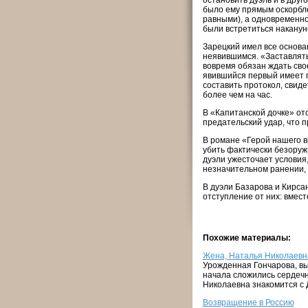
остановить дуэль и в друг
было ему прямым оскорбле
равными), а одновременно
были встретиться наканун
Зарецкий имел все основа
неявившимся. «Заставлять
вовремя обязан ждать свое
явившийся первый имеет п
составить протокол, свид
более чем на час.
В «Капитанской дочке» от
предательский удар, что 
В романе «Герой нашего 
убить фактически безоружн
дуэли ужесточает условия,
незначительном ранении, 
В дуэли Базарова и Кирса
отступление от них: вмест
Похожие материалы:
Жена, Наталья Николаевна
Урожденная Гончарова, вы
начала сложились сердечн
Николаевна знакомится с Д
Возвращение в Россию