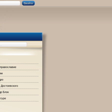
 православие
зм
дро
 Достоевского
р Блок
атуре