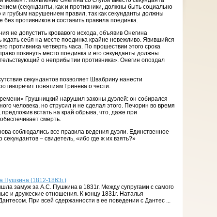
ой момент: появление Онегина со слугой вместо секунданта
нием (секунданты, как и противники, должны быть социально
 и грубым нарушением правил, так как секунданты должны
е без противников и составить правила поединка.
ния не допустить кровавого исхода, объявив Онегина
 ждать себя на месте поединка крайне невежливо. Явившийся
го противника четверть часа. По прошествии этого срока
раво покинуть место поединка и его секунданты должны
етельствующий о неприбытии противника». Онегин опоздал
сутствие секундантов позволяет Швабрину нанести
противоречит понятиям Гринева о чести.
времени» Грушницкий нарушил законы дуэлей: он собирался
ого человека, но струсил и не сделал этого. Печорин во время
 предложив встать на край обрыва, что, даже при
обеспечивает смерть.
нова соблюдались все правила ведения дуэли. Единственное
о секундантов – свидетель, «ибо где ж их взять?»
 Пушкина (1812-1863г.)
шла замуж за А.С. Пушкина в 1831г. Между супругами с самого
ые и дружеские отношения. К концу 1831г. Наталья
антесом. При всей сдержанности в ее поведении с Дантес ...