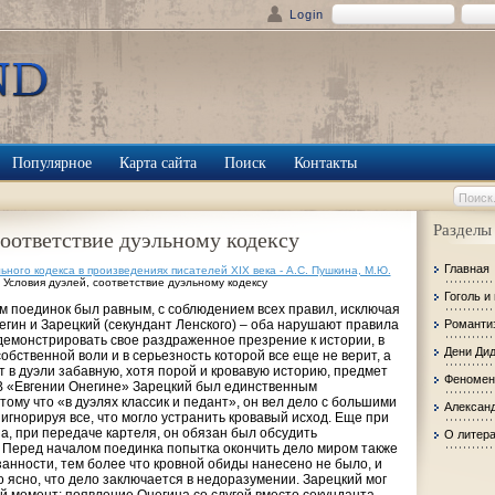
Login
Популярное
Карта сайта
Поиск
Контакты
Разделы
соответствие дуэльному кодексу
Главная
ного кодекса в произведениях писателей XIX века - А.С. Пушкина, М.Ю.
 Условия дуэлей, соответствие дуэльному кодексу
Гоголь и
 поединок был равным, с соблюдением всех правил, исключая
гин и Зарецкий (секундант Ленского) – оба нарушают правила
Романти
демонстрировать свое раздраженное презрение к истории, в
Дени Ди
обственной воли и в серьезность которой все еще не верит, а
т в дуэли забавную, хотя порой и кровавую историю, предмет
Феномен
 «Евгении Онегине» Зарецкий был единственным
ому что «в дуэлях классик и педант», он вел дело с большими
Александ
игнорируя все, что могло устранить кровавый исход. Еще при
, при передаче картеля, он обязан был обсудить
О литер
 Перед началом поединка попытка окончить дело миром также
занности, тем более что кровной обиды нанесено не было, и
о ясно, что дело заключается в недоразумении. Зарецкий мог