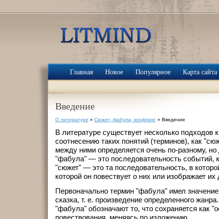
Главная
Новое
Популярное
Карта сайта
Введение
О литературе
»
Сюжет, фабула, конфликт
» Введение
В литературе существует несколько подходов к
соотнесению таких понятий (терминов), как "сюж
между ними определяется очень по-разному, но 
"фабула" — это последовательность событий, ка
"сюжет" — это та последовательность, в которой
которой он повествует о них или изображает их
Первоначально термин "фабула" имел значение 
сказка, т. е. произведение определенного жанр
"фабула" обозначают то, что сохраняется как "о
повествования, меняясь по изложению.