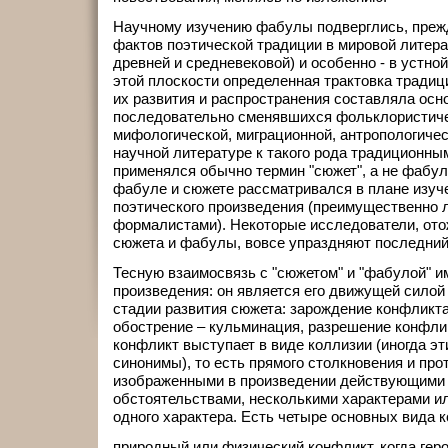
Научному изучению фабулы подверглись, прежд
фактов поэтической традиции в мировой литера
древней и средневековой) и особенно - в устно
этой плоскости определенная трактовка тради
их развития и распространения составляла осн
последовательно сменявшихся фольклористиче
мифологической, миграционной, антропологичес
научной литературе к такого рода традиционны
применялся обычно термин "сюжет", а не фабул
фабуле и сюжете рассматривался в плане изуч
поэтического произведения (преимущественно 
формалистами). Некоторые исследователи, ото
сюжета и фабулы, вовсе упраздняют последний
Тесную взаимосвязь с "сюжетом" и "фабулой" и
произведения: он является его движущей силой
стадии развития сюжета: зарождение конфликта
обострение – кульминация, разрешение конфли
конфликт выступает в виде коллизии (иногда эт
синонимы), то есть прямого столкновения и пр
изображенными в произведении действующими 
обстоятельствами, несколькими характерами и
одного характера. Есть четыре основных вида 
природный или физический конфликт, когда геро