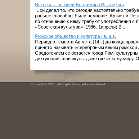
Встреча с поэзией Владимира Высоцкого
…он делал то, что сегодня настоятельно требуе
раньше способны были немногие. Артист и Поэт
по отношению к нему требуют употребления с 
«Советская культура» -1986.-1апреля) В ...
Римское общество и культура I в. н.э.
Период от смерти Августа (14 г.) до конца правле
принято называть «серебряным веком римской 
Средоточием ее остается город Рим, культурны
диктующий свои вкусы даже греческому миру. Он
Copyright © 2026 - All Rights Reserved - www.litmind.ru