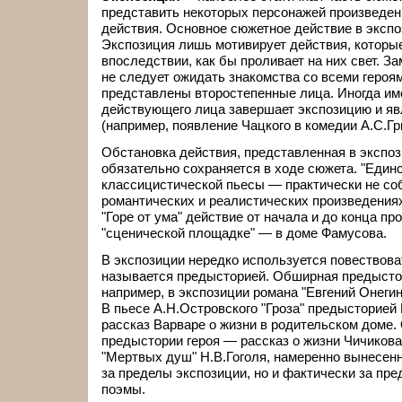
представить некоторых персонажей произведен
действия. Основное сюжетное действие в экспо
Экспозиция лишь мотивирует действия, которы
впоследствии, как бы проливает на них свет. За
не следует ожидать знакомства со всеми героям
представлены второстепенные лица. Иногда им
действующего лица завершает экспозицию и яв
(например, появление Чацкого в комедии А.С.Гри
Обстановка действия, представленная в экспоз
обязательно сохраняется в ходе сюжета. "Един
классицистической пьесы — практически не со
романтических и реалистических произведениях
"Горе от ума" действие от начала и до конца пр
"сценической площадке" — в доме Фамусова.
В экспозиции нередко используется повествова
называется предысторией. Обширная предысто
например, в экспозиции романа "Евгений Онегин
В пьесе А.Н.Островского "Гроза" предысторией
рассказ Варваре о жизни в родительском доме.
предыстории героя — рассказ о жизни Чичикова
"Мертвых душ" Н.В.Гоголя, намеренно вынесен
за пределы экспозиции, но и фактически за пр
поэмы.