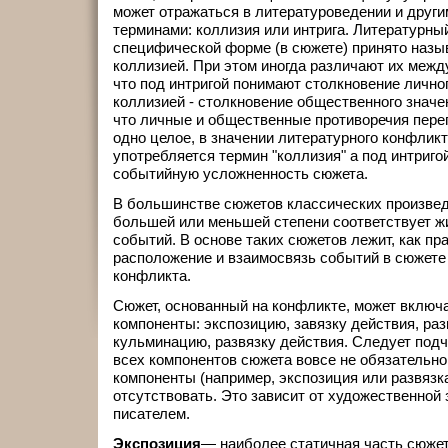
может отражаться в литературоведении и друг
терминами: коллизия или интрига. Литературный
специфической форме (в сюжете) принято назыв
коллизией. При этом иногда различают их межд
что под интригой понимают столкновение личног
коллизией - столкновение общественного значен
что личные и общественные противоречия пере
одно целое, в значении литературного конфликт
употребляется термин "коллизия" а под интриго
событийную усложненность сюжета.
В большинстве сюжетов классических произвед
большей или меньшей степени соответствует жи
событий. В основе таких сюжетов лежит, как пр
расположение и взаимосвязь событий в сюжете
конфликта.
Сюжет, основанный на конфликте, может вклю
компоненты: экспозицию, завязку действия, раз
кульминацию, развязку действия. Следует подч
всех компонентов сюжета вовсе не обязательно
компоненты (например, экспозиция или развязка
отсутствовать. Это зависит от художественной 
писателем.
Экспозиция
— наиболее статичная часть сюжет