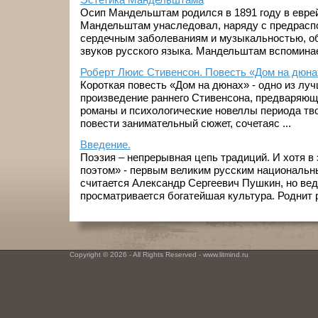
Осип Мандельштам родился в 1891 году в евре
Мандельштам унаследовал, наряду с предрасп
сердечным заболеваниям и музыкальностью, о
звуков русского языка. Мандельштам вспоминает:
Роберт Люис Стивенсон. Повесть «Дом на дюна
Короткая повесть «Дом на дюнах» - одно из лу
произведение раннего Стивенсона, предваряющ
романы и психологические новеллы периода тво
повести занимательный сюжет, сочетаяс ...
Введение.
Поэзия – непрерывная цепь традиций. И хотя в
поэтом» - первым великим русским национальн
считается Александр Сергеевич Пушкин, но ве
просматривается богатейшая культура. Роднит р
Copyright © 2026 - All Rights Reserved - www.litmind.ru