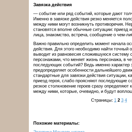
Завязка действия
— событие или ряд событий, которые дают тол
Именно в завязке действия резко меняется пол
между ними могут возникнуть противоречия. Не
становятся вполне обычные ситуации: приезд 
лица, знакомство, встреча, сообщение о чем-ли
Важно правильно определить момент начала ос
действия. Для этого необходимо найти точный о
выводит из равновесия сложившуюся систему 
персонажами, что меняет жизнь персонажа, в ч
последующих событий? Ведь именно характер з
предопределяет особенности дальнейшего движ
стандартные для завязки действия ситуации, ка
приезд героя, слабо проясняют последующие со
резкое столкновение героев сразу определяют
между ними, которые, очевидно, и будут вопло
Страницы:
1
2
3
4
Похожие материалы:
Эстетика Мандельштама