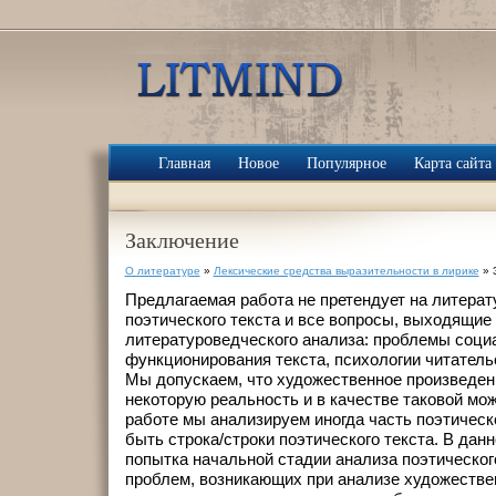
Главная
Новое
Популярное
Карта сайта
Заключение
О литературе
»
Лексические средства выразительности в лирике
» 
Предлагаемая работа не претендует на литерат
поэтического текста и все вопросы, выходящие
литературоведческого анализа: проблемы соци
функционирования текста, психологии читательск
Мы допускаем, что художественное произведен
некоторую реальность и в качестве таковой мож
работе мы анализируем иногда часть поэтическо
быть строка/строки поэтического текста. В дан
попытка начальной стадии анализа поэтическог
проблем, возникающих при анализе художестве