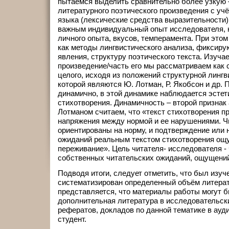
пытаемся выделить сравнительно более узкую 
литературного поэтического произведения с уч
языка (лексические средства выразительности)
важным индивидуальный опыт исследователя, к
личного опыта, вкусов, темперамента. При этом
как методы лингвистического анализа, фиксир
явления, структуру поэтического текста. Изуча
произведение/часть его мы рассматриваем как
целого, исходя из положений структурной линг
которой являются Ю. Лотман, Р. Якобсон и др. 
динамично, в этой динамике наблюдается эстет
стихотворения. Динамичность – второй признак
Лотманом считаем, что «текст стихотворения п
напряжения между нормой и ее нарушениями. Ч
ориентированы на норму, и подтверждение или 
ожиданий реальным текстом стихотворения ощу
переживание». Цель читателя- исследователя -
собственных читательских ожиданий, ощущений
Подводя итоги, следует отметить, что был изуч
систематизирован определенный объём литерат
представляется, что материалы работы могут б
дополнительная литература в исследовательск
рефератов, докладов по данной тематике в ауд
студент.