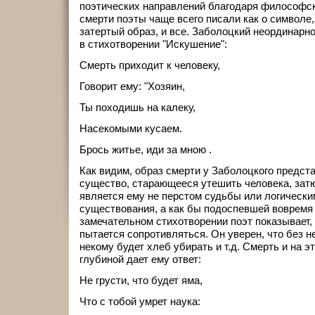
поэтических направлений благодаря философск
смерти поэты чаще всего писали как о символе,
затертый образ, и все. Заболоцкий неординарн
в стихотворении "Искушение":
Смерть приходит к человеку,
Говорит ему: "Хозяин,
Ты походишь на калеку,
Насекомыми кусаем.
Брось житье, иди за мною .
Как видим, образ смерти у Заболоцкого предст
существо, старающееся утешить человека, зат
является ему не перстом судьбы или логически
существования, а как бы подоспевшей вовремя 
замечательном стихотворении поэт показывает, 
пытается сопротивляться. Он уверен, что без не
некому будет хлеб убирать и т.д. Смерть и на 
глубиной дает ему ответ:
Не грусти, что будет яма,
Что с тобой умрет наука: