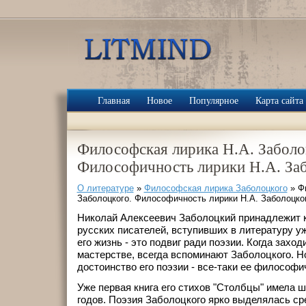
Главная
Новое
Популярное
Карта сайта
Философская лирика Н.А. Заболо
Философичность лирики Н.А. За
О литературе
»
Философская лирика Заболоцкого
» Ф
Заболоцкого. Философичность лирики Н.А. Заболоцко
Николай Алексеевич Заболоцкий принадлежит 
русских писателей, вступивших в литературу у
его жизнь - это подвиг ради поэзии. Когда заход
мастерстве, всегда вспоминают Заболоцкого. Но
достоинство его поэзии - все-таки ее философи
Уже первая книга его стихов "Столбцы" имела ш
годов. Поэзия Заболоцкого ярко выделялась с