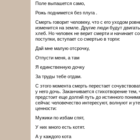
Поле выпашется само,
Рожь поднимется без плуга .
Смерть говорит человеку, что с его уходом ровн
изменится на земле. Другие люди будут двигать 
хлеб. Но человек не верит смерти и начинает с
поступки, вступает со смертью в торги:
Дай мне малую отсрочку,
Отпусти меня, а там
Я единственную дочку
За труды тебе отдам.
С этого момента смерть перестает сочувствоват
у него дочь. Заканчивается стихотворение тем, 
предстоит еще долгий путь до истинного понима
сейчас человечество интересуют, волнуют и у
ценности:
Мужики по избам спят,
У них много есть котят.
А у каждого кота