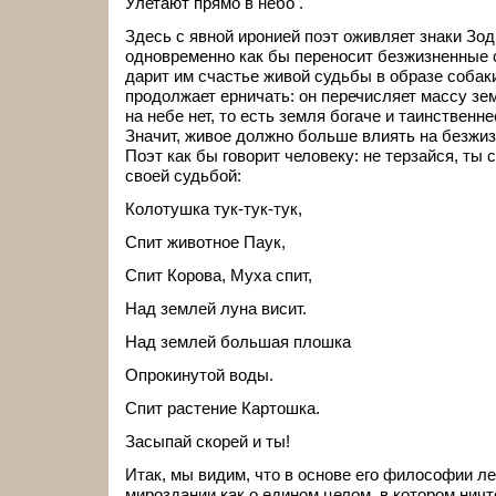
Улетают прямо в небо .
Здесь с явной иронией поэт оживляет знаки Зод
одновременно как бы переносит безжизненные 
дарит им счастье живой судьбы в образе собаки
продолжает ерничать: он перечисляет массу зе
на небе нет, то есть земля богаче и таинственн
Значит, живое должно больше влиять на безжизн
Поэт как бы говорит человеку: не терзайся, ты
своей судьбой:
Колотушка тук-тук-тук,
Спит животное Паук,
Спит Корова, Муха спит,
Над землей луна висит.
Над землей большая плошка
Опрокинутой воды.
Спит растение Картошка.
Засыпай скорей и ты!
Итак, мы видим, что в основе его философии л
мироздании как о едином целом, в котором ничт