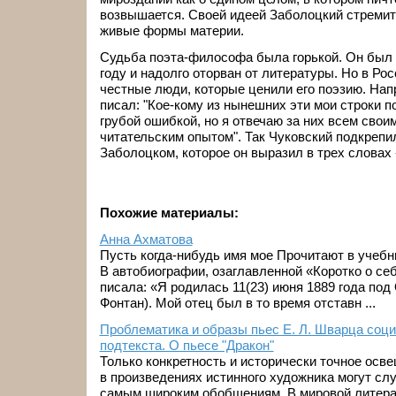
возвышается. Своей идеей Заболоцкий стремит
живые формы материи.
Судьба поэта-философа была горькой. Он был 
году и надолго оторван от литературы. Но в Ро
честные люди, которые ценили его поэзию. Напр
писал: "Кое-кому из нынешних эти мои строки п
грубой ошибкой, но я отвечаю за них всем сво
читательским опытом". Так Чуковский подкрепи
Заболоцком, которое он выразил в трех словах 
Похожие материалы:
Анна Ахматова
Пусть когда-нибудь имя мое Прочитают в учебн
В автобиографии, озаглавленной «Коротко о се
писала: «Я родилась 11(23) июня 1889 года по
Фонтан). Мой отец был в то время отставн ...
Проблематика и образы пьес Е. Л. Шварца соци
подтекста. О пьесе "Дракон"
Только конкретность и исторически точное осв
в произведениях истинного художника могут сл
самым широким обобщениям. В мировой литера