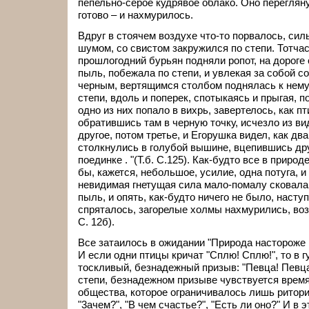
пепельно-серое кудрявое облако. Оно перегляну
готово – и нахмурилось.
Вдруг в стоячем воздухе что-то порвалось, силь
шумом, со свистом закружился по степи. Тотчас
прошлогодний бурьян подняли ропот, на дороге
пыль, побежала по степи, и увлекая за собой со
черным, вертящимся столбом поднялась к нему
степи, вдоль и поперек, спотыкаясь и прыгая, п
одно из них попало в вихрь, завертелось, как пт
обратившись там в черную точку, исчезло из ви
другое, потом третье, и Егорушка видел, как дв
столкнулись в голубой вышине, вцепившись друг
поединке . "(Т.б. С.125). Как-будто все в прир
бы, кажется, небольшое, усилие, одна потуга, и
невидимая гнетущая сила мало-помалу сковала 
пыль, и опять, как-будто ничего не было, наст
спряталось, загорелые холмы нахмурились, возд
С. 12б).
Все затаилось в ожидании "Природа настороже 
И если одни птицы кричат "Сплю! Сплю!", то в 
тоскливый, безнадежный призыв: "Певца! Певца
степи, безнадежном призыве чувствуется время
общества, которое ограничивалось лишь ритор
"3ачем?", "В чем счастье?", "Есть ли оно?" И в 