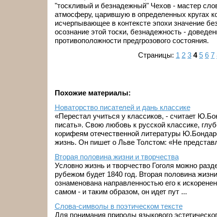
"тоскливый и безнадежный" Чехов - мастер сло
атмосферу, царившую в определенных кругах ко
исчерпывающее в контексте эпохи значение бе
осознание этой тоски, безнадежность - доведен
противоположности предгрозового состояния.
Страницы:
1
2
3
4
5
6
7
Похожие материалы:
Новаторство писателей и дань классике
«Перестал учиться у классиков, - считает Ю.Бо
писать». Свою любовь к русской классике, глу
корифеям отечественной литературы Ю.Бондаре
жизнь. Он пишет о Льве Толстом: «Не представля
Вторая половина жизни и творчества
Условно жизнь и творчество Гоголя можно разде
рубежом будет 1840 год. Вторая половина жизни
ознаменована направленностью его к искоренен
самом - и таким образом, он идет пут ...
Слова-символы в поэтическом тексте
Для понимания природы языкового эстетическо