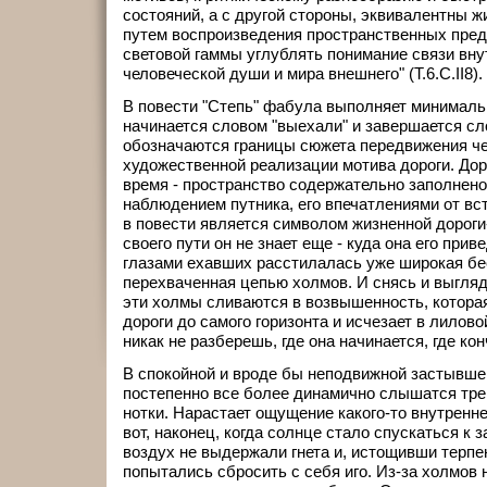
состояний, а с другой стороны, эквивалентны 
путем воспроизведения пространственных пред
световой гаммы углублять понимание связи вну
человеческой души и мира внешнего" (T.6.C.II8).
В повести "Степь" фабула выполняет минимал
начинается словом "выехали" и завершается сло
обозначаются границы сюжета передвижения че
художественной реализации мотива дороги. Дор
время - пространство содержательно заполнен
наблюдением путника, его впечатлениями от вст
в повести является символом жизненной дороги
своего пути он не знает еще - куда она его прив
глазами ехавших расстилалась уже широкая бе
перехваченная цепью холмов. И снясь и выгляды
эти холмы сливаются в возвышенность, которая
дороги до самого горизонта и исчезает в лилов
никак не разберешь, где она начинается, где конча
В спокойной и вроде бы неподвижной застывш
постепенно все более динамично слышатся тр
нотки. Нарастает ощущение какого-то внутреннег
вот, наконец, когда солнце стало спускаться к з
воздух не выдержали гнета и, истощивши терпе
попытались сбросить с себя иго. Из-за холмов