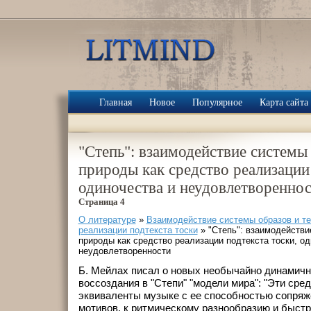
Главная
Новое
Популярное
Карта сайта
"Степь": взаимодействие системы
природы как средство реализации 
одиночества и неудовлетворенно
Страница 4
О литературе
»
Взаимодействие системы образов и т
реализации подтекста тоски
» "Степь": взаимодействи
природы как средство реализации подтекста тоски, од
неудовлетворенности
Б. Мейлах писал о новых необычайно динамич
воссоздания в "Степи" "модели мира": "Эти сре
эквиваленты музыке с ее способностью сопряж
мотивов, к ритмическому разнообразию и быст