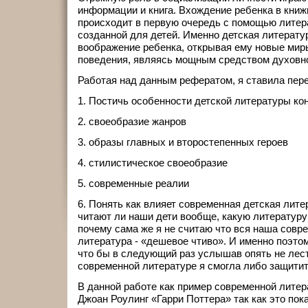
информации и книга. Вхождение ребенка в кни
происходит в первую очередь с помощью литер
созданной для детей. Именно детская литератур
воображение ребенка, открывая ему новые мир
поведения, являясь мощным средством духовно
Работая над данным рефератом, я ставила пер
1. Постичь особенности детской литературы ко
2. своеобразие жанров
3. образы главных и второстепенных героев
4. стилистическое своеобразие
5. современные реалии
6. Понять как влияет современная детская литер
читают ли наши дети вообще, какую литературу
почему сама же я не считаю что вся наша совр
литература - «дешевое чтиво». И именно поэто
что бы в следующий раз услышав опять не лес
современной литературе я смогла либо защитит
В данной работе как пример современной литер
Джоан Роулинг «Гарри Поттера» так как это по