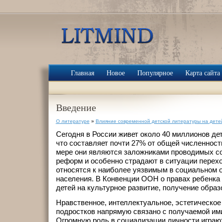
Главная
Новое
Популярное
Карта сайта
Введение
О литературе
»
Влияние современной детской литературы на дете
Сегодня в России живет около 40 миллионов дете
что составляет почти 27% от общей численности
мере они являются заложниками проводимых с
реформ и особенно страдают в ситуации перехо
относятся к наиболее уязвимым в социальном 
населения. В Конвенции ООН о правах ребенка (
детей на культурное развитие, получение обра
Нравственное, интеллектуальное, эстетическое 
подростков напрямую связано с получаемой им
Огромную роль в социализации личности играю