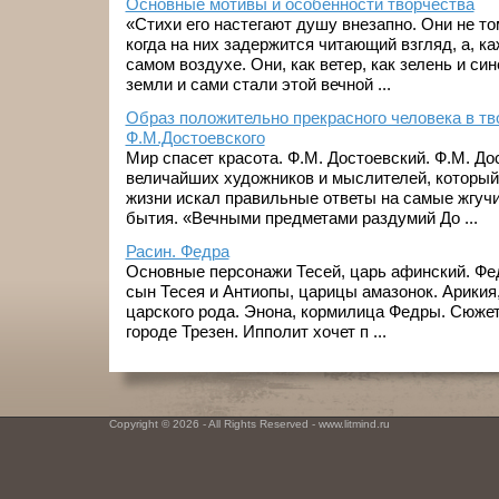
Основные мотивы и особенности творчества
«Стихи его настегают душу внезапно. Они не том
когда на них задержится читающий взгляд, а, к
самом воздухе. Они, как ветер, как зелень и син
земли и сами стали этой вечной ...
Образ положительно прекрасного человека в тв
Ф.М.Достоевского
Мир спасет красота. Ф.М. Достоевский. Ф.М. До
величайших художников и мыслителей, который 
жизни искал правильные ответы на самые жгуч
бытия. «Вечными предметами раздумий До ...
Расин. Федра
Основные персонажи Тесей, царь афинский. Фед
сын Тесея и Антиопы, царицы амазонок. Арикия
царского рода. Энона, кормилица Федры. Сюжет
городе Трезен. Ипполит хочет п ...
Copyright © 2026 - All Rights Reserved - www.litmind.ru