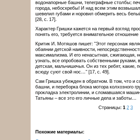
водонапорные башни, телеграфные столбы; печ
города, небоскребы! И над всем этим возвыша
шевелил губами и норовил обмерить весь белый
[28, с. 17].
Характер Гришки кажется на первый взгляд про
понять его, требуется внимательное отношение 
Критик И. Мотяшов пишет: "Этот персонаж явля
обаянии детской наивности, непосредственност
максимализма. И его ненасытная, сжигающая, 
узнать, все опробовать собственными руками, 
детская, мальчишечья. Он из тех ребят, какие,
всюду суют свой нос…" [17, с. 49].
Сам Гришка убежден в обратном. В том, что и 
башни, и переборка блока мотора колхозного гру
прокладка электролинии, и сломавшаяся машинк
Татьяны – все это его личные дела и заботы…
Страницы:
1
2
3
Похожие материалы: