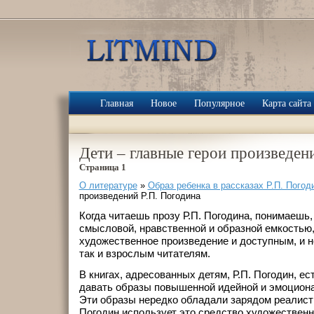
Главная
Новое
Популярное
Карта сайта
Дети – главные герои произведен
Страница 1
О литературе
»
Образ ребенка в рассказах Р.П. Погод
произведений Р.П. Погодина
Когда читаешь прозу Р.П. Погодина, понимаешь,
смысловой, нравственной и образной емкостью,
художественное произведение и доступным, и 
так и взрослым читателям.
В книгах, адресованных детям, Р.П. Погодин, е
давать образы повышенной идейной и эмоцион
Эти образы нередко обладали зарядом реалисти
Погодин использует это средство художественн