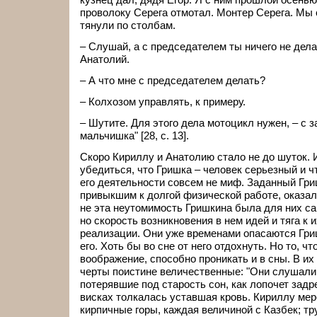
проволоку Серега отмотал. Монтер Серега. Мы 
тянули по столбам.
– Слушай, а с председателем ты ничего не дел
Анатолий.
– А что мне с председателем делать?
– Колхозом управлять, к примеру.
– Шутите. Для этого дела мотоцикл нужен, – с 
мальчишка" [28, с. 13].
Скоро Кириллу и Анатолию стало не до шуток. 
убедиться, что Гришка – человек серьезный и ч
его деятельности совсем не миф. Заданный Гри
привыкшим к долгой физической работе, оказал
не эта неутомимость Гришкина была для них с
но скорость возникновения в нем идей и тяга к 
реализации. Они уже временами опасаются Гри
его. Хоть бы во сне от него отдохнуть. Но то, чт
воображение, способно проникать и в сны. В их
черты поистине величественные: "Они слушали,
потерявшие под старость сон, как лопочет зад
висках толкалась уставшая кровь. Кириллу ме
кирпичные горы, каждая величиной с Казбек; тр