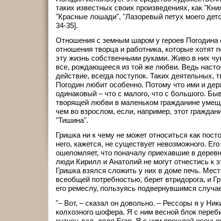
таких известных своих произведениях, как "Кни
"Красные лошади", "Лазоревый петух моего детст
34-35].
Отношения с земным шаром у героев Погодина 
отношения творца и работника, которые хотят 
эту жизнь собственными руками. Живо в них чу
все, рождающееся из той же любви. Ведь насто
действие, всегда поступок. Таких деятельных,
Погодин любит особенно. Потому что ими и держ
одинаковый – что с малого, что с большого. Быв
творящей любви в маленьком гражданине умеща
чем во взрослом, если, например, этот граждан
"Тишина".
Гришка ни к чему не может относиться как пост
него, кажется, не существует невозможного. Его
ошеломляет, что поначалу приехавшие в дерев
люди Кирилл и Анатолий не могут отнестись к 
Гришка взялся сложить у них в доме печь. Мест
всеобщей потребностью, берет втридорога, и Г
его ремеслу, пользуясь подвернувшимся случа
"– Вот, – сказал он довольно. – Рессоры я у Ни
колхозного шофера. Я с ним весной блок переб
кузнец дал, дядя Егор. Я с ним прошлой осенью