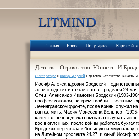
Главная
Новое
Популярное
Карта сайта
Детство. Отрочество. Юность. И.Бродс
О литературе
»
Иосиф Бродский
» Детство. Отрочество. Юность. И
Иосиф Александрович Бродский – единственны
ленинградских интеллигентов – родился 24 мая 1
Отец, Александр Иванович Бродский (1903-198
профессионалом, во время войны – военным ко
Ленинградском фронте, после войны служил на 
ранга), мать, Мария Моисеевна Вольперт (1905-
качестве переводчика помогала получать инфо
военнопленных, после войны работала бухгалте
Бродских переехала в большую коммунальную 
на Литейном проспекте 24/27, и юный Иосиф по