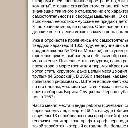
шкафами в ней свое личное пространство, эти 
комнаты", ставшие его кабинетом, спальней, ме
значившие так много в становлении его характе
самостоятельности и свободы мышления . О св
вспоминал неохотно: «Русские не придают детс
Я, по крайней мере, не придаю. Обычное детств
детские впечатления играют важную роль в дал
Уже в отрочестве проявились его самостоятель
твердый характер. В 1955 году, не доучившись 
средней школы № 196 на Моховой), поступил р
фрезеровщиком, выбрав для себя самообразова
многочтение. Пожелав стать хирургом, начал р
прозектора в морге госпиталя тюрьмы «Кресты»
хотел стать хирургом, даже целый месяц ходил
трупы» (И.Бродский). В 1956 г. впервые, как мног
попытался рифмовать. Л.Штерн вспоминает: «в
по его словам, «баловаться стишками» с шестн
прочтя сборник Бориса Слуцкого». Первая публ
лет, в 1957 г.
Часто менял места и виды работы (сочетания 
через восемь лет, в марте 1964 г. на суде (обви
озвучены 13 опробованных им профессий: фрез
геофизик, санитар, кочегар, фотограф, переводчи
такой заработок, который оставлял бы больше 