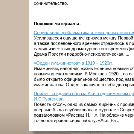
сочинительство.
Похожие материалы:
Социальная проблематика и тема драматизма ж
Усилившееся ощущение кризиса между Первой и
а также послевоенного времени отразилось в пр
самых известных драматургов того времени Дж
Драма Пристли подробно-психологическая, ...
«Орден имажинистов» в 1919 – 1920гг.
Имажинизм, наполняя жизнь Есенина новыми об
новыми впечатлениями. В Москве к 1920г., на о
было открыто официальное общество, под наз
имажинистов». Орден заключал в себе два крыла
Приемы создания образа Аси в одноименном п
И.С.Тургенева
Повесть «Ася», одно из самых лиричных произв
впервые была опубликована в журнале «Совреме
подзаголовком «Рассказ Н.Н.». На обложке чер
точно датировал свою работу: «Ася. Ра ...