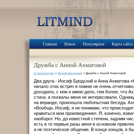
Главная
Новое
Популярное
Карта сайта
Дружба с Анной Ахматовой
О литературе
»
Иосиф Бродский
» Дружба с Анной Ахматовой
Два друга - Иосиф Бродский и Анна Ахматова «
начало этих встреч я помню не очень отчетливо.
доходило, с кем я имею дело, тем более, что А
стихи, а похвалы меня не интересовали. Однаж
на веранде, произошла любопытная беседа. Ахм
«Вообще, Иосиф, я не понимаю, что происходит;
нравиться мои произведения». Я, конечно, взви
наоборот. Но, до известной степени, задним чис
есть в те первые разы меня в основном привлек
а не поэтическое общение. В конце концов, я 