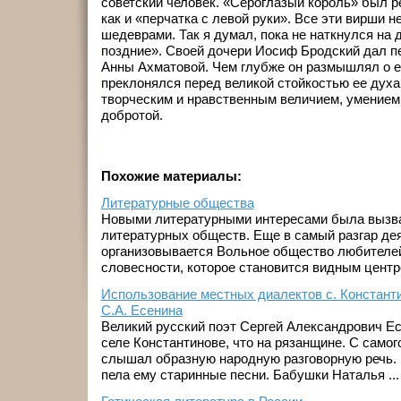
советский человек. «Сероглазый король» был р
как и «перчатка с левой руки». Все эти вирши 
шедеврами. Так я думал, пока не наткнулся на д
поздние». Своей дочери Иосиф Бродский дал пер
Анны Ахматовой. Чем глубже он размышлял о е
преклонялся перед великой стойкостью ее духа
творческим и нравственным величием, умением
добротой.
Похожие материалы:
Литературные общества
Новыми литературными интересами была вызва
литературных обществ. Еще в самый разгар де
организовывается Вольное общество любителе
словесности, которое становится видным центро
Использование местных диалектов с. Константи
С.А. Есенина
Великий русский поэт Сергей Александрович Ес
селе Константинове, что на рязанщине. С самого
слышал образную народную разговорную речь.
пела ему старинные песни. Бабушки Наталья ...