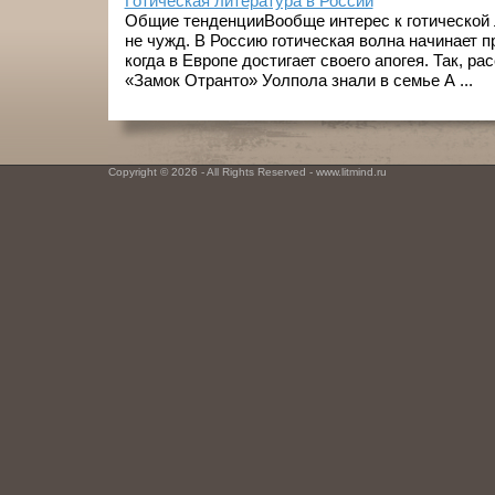
Готическая литература в России
Общие тенденцииВообще интерес к готической 
не чужд. В Россию готическая волна начинает пр
когда в Европе достигает своего апогея. Так, р
«Замок Отранто» Уолпола знали в семье А ...
Copyright © 2026 - All Rights Reserved - www.litmind.ru