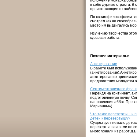
положение монарха обязы
в себе дурные страсти. В 
проистекающие от забвени
По своим философским взг
смотрел как на своеобраз
место им выдвигались мор
Изучению творчества этог
курсовая работа.
Похожие материалы:
Анкетирование
В работе был использова
(анкетирование).Анкетиров
анкетирование принимали 
предпочтения молодежи оп
Сентиментализм во франц
Перейдя на континент, ан
подготовленную почву. Со
направления аббат Прево 
Марианны») ...
Что такое перевертыш и п
детей к перевертышу?
Существует немало детски
перевертыши и сами по себ
много узнали из работ Д.Б