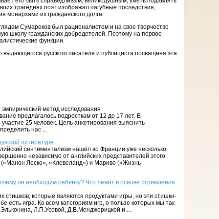
вает его быть справедливым, великодушным, уметь подавлять
своих трагедиях поэт изображал пагубные последствия,
я монархами их гражданского долга.
лядам Сумароков был рационалистом и на свое творчество
ную школу гражданских добродетелей. Поэтому на первое
алистические функции.
о выдающегося русского писателя и публициста посвящена эта
н эмпирический метод исследования
ание предлагалось подросткам от 12 до 17 лет. В
участие 25 человек. Цель анкетирования выяснить
ределить нас ...
узской литературе.
глийский сентиментализм нашёл во Франции уже несколько
вершенно независимо от английских представителей этого
(«Манон Леско», «Клевеланд») и Мариво («Жизнь
очему он необходим ребенку? Что лежит в основе стремления
х стишков, которые являются продуктами игры, но эти стишки-
е есть игра. Ко всем категориям игр, о пользе которых мы так
.Эльконина, Л.П.Усовой, Д.В.Менджерицкой и ...