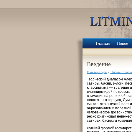
Главная
Новое
Введение
О литературе
»
Жизнь и творч
Творческий диапазон Алек
сатиры, басни, эклоги, пес
классицизма,— трагедия 
влиянием идей петровског
внимание на роли и обяза
шляхетного корпуса, Сума
считал, что высокий пост
образованием и полезной 
человеческое достоинство
резко критиковал невежес
сатирах, баснях и комедия
Лучшей формой государств