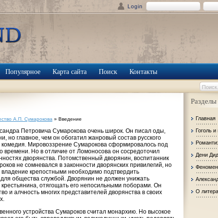
Login
Популярное
Карта сайта
Поиск
Контакты
Разделы
Главная
ество А.П. Сумарокова
» Введение
сандра Петровича Сумарокова очень широк. Он писал оды,
Гоголь и
ни, но главное, чем он обогатил жанровый состав русского
Романти
и комедия. Мировоззрение Сумарокова сформировалось под
о времени. Но в отличие от Ломоносова он сосредоточил
Дени Ди
нностях дворянства. Потомственный дворянин, воспитанник
роков не сомневался в законности дворянских привилегий, но
Феномен
 и владение крепостными необходимо подтвердить
для общества службой. Дворянин не должен унижать
Александ
 крестьянина, отягощать его непосильными поборами. Он
О литер
тво и алчность многих представителей дворянства в своих
х.
енного устройства Сумароков считал монархию. Но высокое