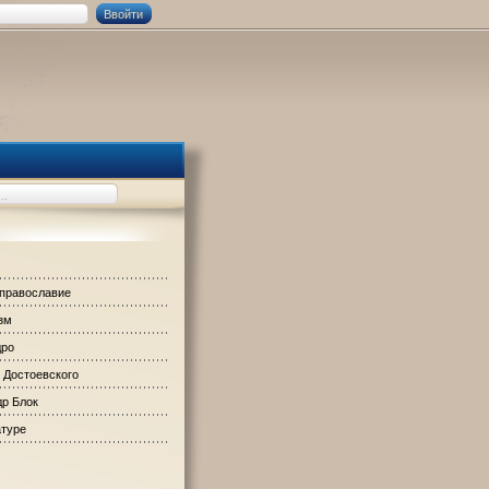
 православие
зм
дро
 Достоевского
р Блок
атуре