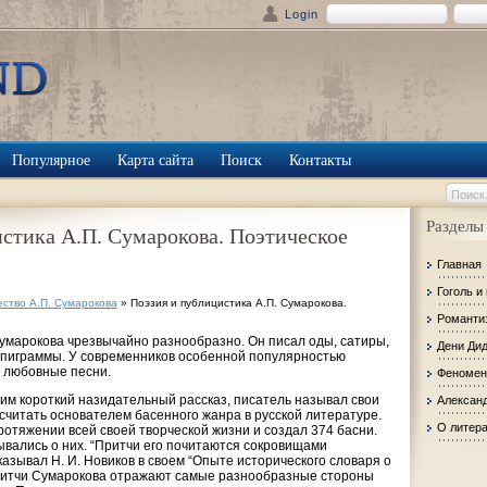
Login
Популярное
Карта сайта
Поиск
Контакты
Разделы
стика А.П. Сумарокова. Поэтическое
Главная
Гоголь и
ество А.П. Сумарокова
» Поэзия и публицистика А.П. Сумарокова.
Романти
умарокова чрезвычайно разнообразно. Он писал оды, сатиры,
Дени Ди
, эпиграммы. У современников особенной популярностью
и любовные песни.
Феномен
м короткий назидательный рассказ, писатель называл свои
Александ
считать основателем басенного жанра в русской литературе.
О литер
ротяжении всей своей творческой жизни и создал 374 басни.
вались о них. “Притчи его почитаются сокровищами
азывал Н. И. Новиков в своем “Опыте исторического словаря о
Притчи Сумарокова отражают самые разнообразные стороны