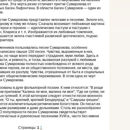
 одно из средств унизить, высмеять отвергаемые им явления
изни. Эта черта резко отличает притчи Сумарокова от
ых басен Лафонтена. В области басен Сумароков — один из
а.
стве Сумарокова представлен эклогами и песнями. Эклоги его,
дному ж тому же плану. Сначала возникает пейзажная картина:
; герои и героини — идиллические пастухи и пастушки с
 Клариса и т. п. Изображаются их любовные томления,
шаются эклога счастливой развязкой эротического, подчас
рактера.
енников пользовались песни Сумарокова, особенно
написано свыше 150 песен. Чувства, выраженные в них,
, но чаще всего передают страдания, муки любви. Здесь и
сти, и ревность, и тоска, вызванная разлукой с любимым
ка Сумарокова полностью освобождена от всякого рода
ени героев, ни их общественного положения, ни места, где
вавших их разлуку. Чувства, отрешенные от быта и социальных
ют общечеловеческие переживания. В этом одна из черт
ии Сумарокова.
зованы в духе фольклорной поэзии. К ним относятся: “В роще
ым припевом “Калина ли моя, малина ли моя”; “Где ни гуляю, ни
х гуляний. К этой категории следует отнести песни военного
я: “О ты, крепкий, крепкий Бендерград” и “Савушка грешен”.
тся исключительным ритмическим богатством. Он писал их
ыми размерами и даже дольниками. Столь же разнообразен
 О популярности песен Сумарокова свидетельствует
 печатные и рукописные песенники XVIII в., часто без имени
Страницы:
1
2