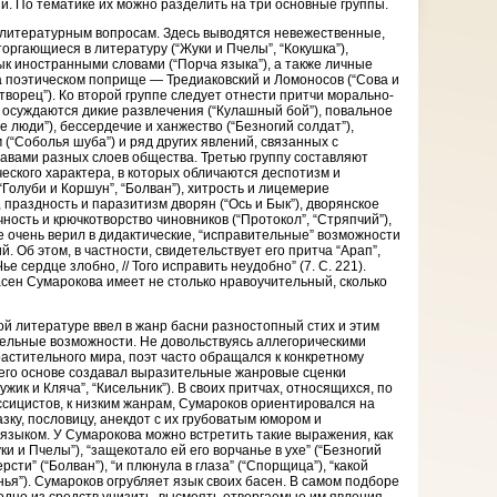
и. По тематике их можно разделить на три основные группы.
 литературным вопросам. Здесь выводятся невежественные,
оргающиеся в литературу (“Жуки и Пчелы”, “Кокушка”),
к иностранными словами (“Порча языка”), а также личные
 поэтическом поприще — Тредиаковский и Ломоносов (“Сова и
ворец”). Ко второй группе следует отнести притчи морально-
х осуждаются дикие развлечения (“Кулашный бой”), повальное
е люди”), бессердечие и ханжество (“Безногий солдат”),
 (“Соболья шуба”) и ряд других явлений, связанных с
авами разных слоев общества. Третью группу составляют
еского характера, в которых обличаются деспотизм и
Голуби и Коршун”, “Болван”), хитрость и лицемерие
, праздность и паразитизм дворян (“Ось и Бык”), дворянское
чность и крючкотворство чиновников (“Протокол”, “Стряпчий”),
е очень верил в дидактические, “исправительные” возможности
. Об этом, в частности, свидетельствует его притча “Арап”,
 сердце злобно, // Того исправить неудобно” (7. С. 221).
сен Сумарокова имеет не столько нравоучительный, сколько
ой литературе ввел в жанр басни разностопный стих и этим
ельные возможности. Не довольствуясь аллегорическими
растительного мира, поэт часто обращался к конкретному
его основе создавал выразительные жанровые сценки
ужик и Кляча”, “Кисельник”). В своих притчах, относящихся, по
ссицистов, к низким жанрам, Сумароков ориентировался на
зку, пословицу, анекдот с их грубоватым юмором и
зыком. У Сумарокова можно встретить такие выражения, как
ки и Пчелы”), “защекотало ей его ворчанье в ухе” (“Безногий
ерсти” (“Болван”), “и плюнула в глаза” (“Спорщица”), “какой
ья”). Сумароков огрубляет язык своих басен. В самом подборе