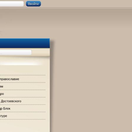
 православие
зм
дро
 Достоевского
р Блок
атуре