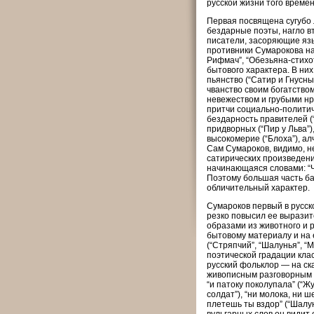
русской жизни того времен
Первая посвящена сугубо
бездарные поэты, нагло вт
писатели, засоряющие язы
противники Сумарокова на
Рифмач”, “Обезьяна-стихот
бытового характера. В ни
пьянство (“Сатир и Гнусны
чванство своим богатством
невежеством и грубыми нр
притчи социально-политич
бездарность правителей (“
придворных (“Пир у Льва”)
высокомерие (“Блоха”), ал
Сам Сумароков, видимо, н
сатирических произведений
начинающаяся словами: “Чье
Поэтому большая часть ба
обличительный характер.
Сумароков первый в русск
резко повысил ее выразит
образами из животного и 
бытовому материалу и на 
(“Стряпчий”, “Шалунья”, “М
поэтической градации кла
русский фольклор — на ска
живописным разговорным я
“и патоку поколупала” (“Жу
солдат”), “ни молока, ни ш
плетешь ты вздор” (“Шалун