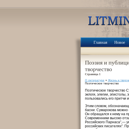
Главная
Новое
Поэзия и публици
творчество
Страница 1
О литературе
»
Жизнь и творч
Поэтическое творчество
Поэтическое творчество С
эклоги, элегии, эпистолы
пользовались его притчи 
Этим словом, обозначающи
басни. Сумарокова можно 
Он обращался к нему на п
Современники высоко отзы
Российского Парнаса”,— ук
российских писателях”. 