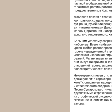
вульгарных слов он видит
частной и общественной ж
галантных, рафинированн
предшественников Крылов
Любовная поэзия в творче
как правило, созданы по о
луг, роща, ручей или река
античными именами Дамон,
жалобы, признания. Завер
довольно откровенного, ха
Большим успехом у соврем
любовные. Всего им было 
чрезвычайно разнообразны
горечь неразделенной стра
человеком. Любовная лири
реалий. Мы не знаем ни им
они живут, ни причин, выз
отношений героев, выража
“классицистичности” поэз
Некоторые из песен стили
девки гуляли” с характерн
хожу” с описанием народны
и сатирического содержани
Песни Сумарокова отличаю
двусложными и трехсложн
их строфический рисунок.
включение многих из них в
автора.