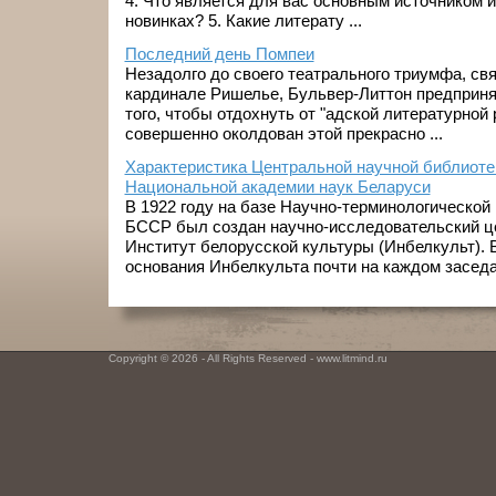
4. Что является для вас основным источником
новинках? 5. Какие литерату ...
Последний день Помпеи
Незадолго до своего театрального триумфа, свя
кардинале Ришелье, Бульвер-Литтон предприня
того, чтобы отдохнуть от "адской литературной
совершенно околдован этой прекрасно ...
Характеристика Центральной научной библиоте
Национальной академии наук Беларуси
В 1922 году на базе Научно-терминологическо
БССР был создан научно-исследовательский це
Институт белорусской культуры (Инбелкульт).
основания Инбелкульта почти на каждом заседан
Copyright © 2026 - All Rights Reserved - www.litmind.ru