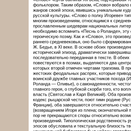
фольклором. Таким образом, «Слово» вобрало 
жанров своей эпохи, явившись уникальным ху
русской культуры. «Слово о полку Игореве» ти
многим произведениям, относящимся к среднев
прославленным шедеврам национальных литера
необходимо вспомнить «Песнь о Роланде», эту
героическую поэму. Как и «Слово», это произве
раннего средневековья, оно было сформировано
Ж. Бедье, в XI веке. В основе обоих произвед
исторический эпизод, драматически завершивш
последовательно переданная в тексте. В обеих 
повествуются в поэмах, выделяются два центра
которых второй отмечен чертами трагизма. В пр
жестоких феодальных распрях, которые приводя
воинской дружбе главных участников похода (
Роланда — Оливье), о самонадеянности, често
главного героя, о глубокой скорби того, кто во
власть (Святослав и Карл Великий). Оба произ
кодекс рыцарской чести, поют гимн родине (Рус
Франции), оба завершаются относительно сча
(возвращением Игоря из плена; окончательной п
пор не прекращаются споры относительно возм
произведений. Типологическая родственность р
эпосов обусловила и текстуальную близость тв