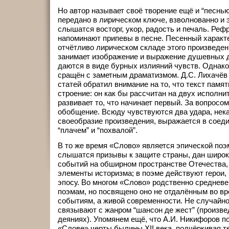
Но автор называет своё творение ещё и “песнью
передано в лирическом ключе, взволнованно и 
слышатся восторг, укор, радость и печаль. Рефр
напоминают припевы в песне. Песенный характ
отчётливо лирическом складе этого произведен
занимает изображение и выражение душевных 
даются в виде бурных излияний чувств. Однако
сращён с заметным драматизмом. Д.С. Лихачёв 
статей обратил внимание на то, что текст памя
строение: он как бы рассчитан на двух исполни
развивает то, что начинает первый. За вопросом
обобщение. Всюду чувствуются два удара, нек
своеобразие произведения, выражается в соеди
“плачем” и “похвалой”.
В то же время «Слово» является эпической поэ
слышатся призывы к защите страны, дан широк
событий на обширном пространстве Отечества, 
элементы историзма; в поэме действуют герои,
эпосу. Во многом «Слово» родственно среднев
поэмам, но посвящено оно не отдалённым во в
событиям, а живой современности. Не случайно
связывают с жанром “шансон де жест” (произве
деяниях). Упомянем ещё, что А.И. Никифоров п
«Слове» черты былины XII века, подчёркивая т