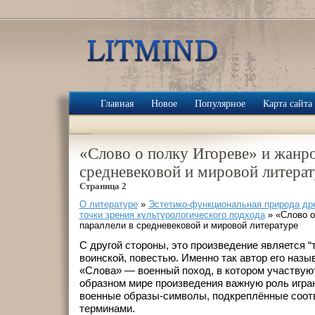
Главная
Новое
Популярное
Карта сайта
«Слово о полку Игореве» и жанро
средневековой и мировой литера
Страница 2
О литературе
»
Эстетико-функциональная природа др
точки зрения культурологического подхода
» «Слово о
параллели в средневековой и мировой литературе
С другой стороны, это произведение является “т
воинской, повестью. Именно так автор его назыв
«Слова» — военный поход, в котором участвуют
образном мире произведения важную роль игра
военные образы-символы, подкреплённые соо
терминами.