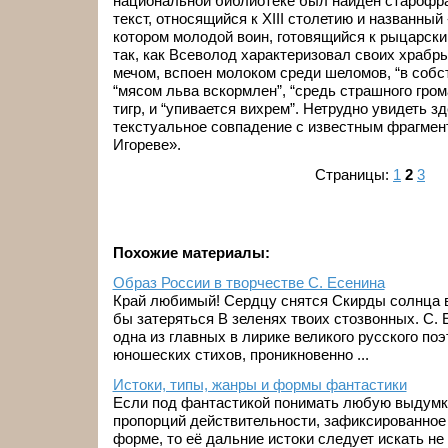
национальной библиотеке был найден старофр
текст, относящийся к XIII столетию и названный
котором молодой воин, готовящийся к рыцарски
так, как Всеволод характеризовал своих храбр
мечом, вспоен молоком среди шеломов, “в собс
“мясом льва вскормлен”, “средь страшного гром
тигр, и “упивается вихрем”. Нетрудно увидеть з
текстуальное совпадение с известным фрагмен
Игореве».
Страницы:
1
2
3
Похожие материалы:
Образ России в творчестве С. Есенина
Край любимый! Сердцу снятся Скирды солнца в
бы затеряться В зеленях твоих стозвонных. С.
одна из главных в лирике ве­ликого русского по
юно­шеских стихов, проникновенно ...
Истоки, типы, жанры и формы фантастики
Если под фантастикой понимать любую выдумк
пропорций действительности, зафиксированное
форме, то её дальние истоки следует искать не