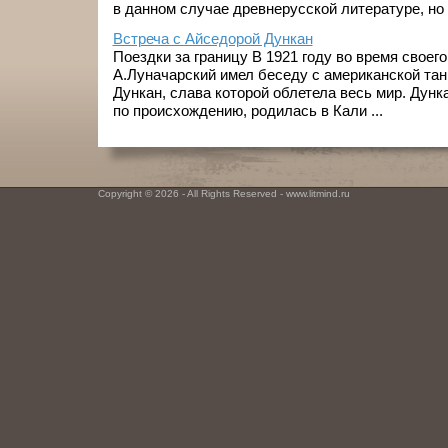
в данном случае древнерусской литературе, но и
Встреча с Айседорой Дункан
Поездки за границу В 1921 году во время своег
А.Луначарский имел беседу с американской та
Дункан, слава которой облетела весь мир. Дунка
по происхождению, родилась в Кали ...
Copyright © 2026 - All Rights Reserved - www.litmind.ru