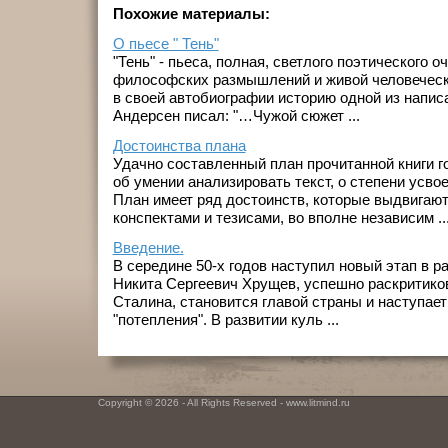
Похожие материалы:
О пьесе " Тень"
"Тень" - пьеса, полная, светлого поэтического о
философских размышлений и живой человеческ
в своей автобиографии историю одной из напис
Андерсен писал: "…Чужой сюжет ...
Достоинства плана
Удачно составленный план прочитанной книги го
об умении анализировать текст, о степени усво
План имеет ряд достоинств, которые выдвигают 
конспектами и тезисами, во вполне независим ..
Введение.
В середине 50-х годов наступил новый этап в р
Никита Сергеевич Хрущев, успешно раскритико
Сталина, становится главой страны и наступает
"потепления". В развитии куль ...
Copyright © 2026 - All Rights Reserved - www.litmind.ru