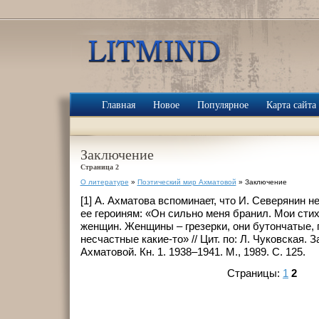
Главная
Новое
Популярное
Карта сайта
Заключение
Страница 2
О литературе
»
Поэтический мир Ахматовой
» Заключение
[1] А. Ахматова вспоминает, что И. Северянин н
ее героиням: «Он сильно меня бранил. Мои стих
женщин. Женщины – грезерки, они бутончатые, 
несчастные какие-то» // Цит. по: Л. Чуковская. 
Ахматовой. Кн. 1. 1938–1941. М., 1989. С. 125.
Страницы:
1
2