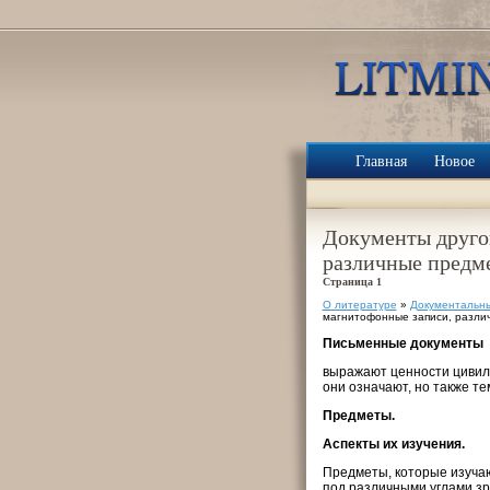
Главная
Новое
Документы другог
различные предм
Страница 1
О литературе
»
Документальн
магнитофонные записи, разли
Письменные документы
выражают ценности цивили
они означают, но также те
Предметы.
Аспекты их изучения.
Предметы, которые изучаю
под различными углами зр