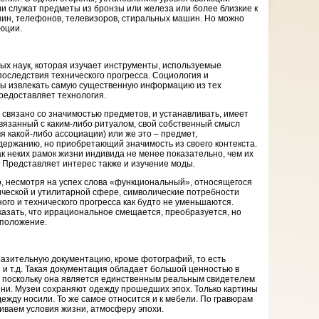
 служат предметы из бронзы или железа или более близкие к
ин, телефонов, телевизоров, стиральных машин. Но можно
юции.
ных наук, которая изучает инструменты, используемые
последствия технического прогресса. Социология и
ны извлекать самую существенную информацию из тех
редоставляет технология.
связано со значимостью предметов, и устанавливать, имеет
связанный с каким-либо ритуалом, свой собственный смысл
я какой-либо ассоциации) или же это – предмет,
держанию, но приобретающий значимость из своего контекста.
к неких рамок жизни индивида не менее показательно, чем их
 Представляет интерес также и изучение моды.
о, несмотря на успех слова «функциональный», относящегося
ческой и утилитарной сфере, символические потребности
ого и технического прогресса как будто не уменьшаются.
азать, что иррациональное смещается, преобразуется, но
 положение.
азительную документацию, кроме фотографий, то есть
 и т.д. Такая документация обладает большой ценностью в
 поскольку она является единственным реальным свидетелем
ни. Музеи сохраняют одежду прошедших эпох. Только картины
дежду носили. То же самое относится и к мебели. По гравюрам
иваем условия жизни, атмосферу эпохи.