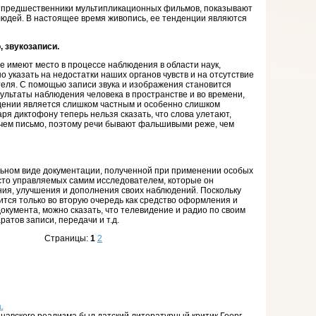
и предшественники мультипликационных фильмов, показывают
юдей. В настоящее время живопись, ее тенденции являются
, звукозаписи.
е имеют место в процессе наблюдения в области наук,
 указать на недостатки наших органов чувств и на отсутствие
еля. С помощью записи звука и изображения становится
льтаты наблюдения человека в пространстве и во времени,
юдении является слишком частным и особенно слишком
ря диктофону теперь нельзя сказать, что слова улетают,
 чем письмо, поэтому речи бывают фальшивыми реже, чем
льном виде документации, полученной при применении особых
асто управляемых самим исследователем, которые он
ия, улучшения и дополнения своих наблюдений. Поскольку
ится только во вторую очередь как средство оформления и
окумента, можно сказать, что телевидение и радио по своим
ратов записи, передачи и т.д.
Страницы:
1
2
.