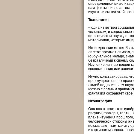
определенной цивилизации
нам факты: число автомаш
изучать и смысл этой эвол
Технология
– одна из ветвей социаль
человеком, и социальные 
политическая наука долж
материалов, которые им п
Исследование может быть 
ли этот предмет-символ, 
(обручальное кольцо, знам
безразличный к своему со
Изучение личных вещей ка
воспоминания или записи.
Нужно констатировать, чт
преимущественно к практи
людей под влиянием научн
Можно с полным правом ск
фантазия сохраняет свое
Иконография.
Она охватывает всю изобр
рисунки, гравюры, картины
плане изучения прошлого,
человеческой стороны жиз
показывают нам, как эту о
и картинам мы восстанавл