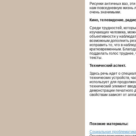
Рисунки античных ваз, эт
нам повседневную жизнь л
очень значимыми.
Кино, телевидение, радио
Среди трудностей, которы
изучающих человека, можно
объективности у наблюдат
возможным дополнить резу
исправить то, что в набл
кратковременным. Благода
подделать голос труднее,
тексты.
Технический аспект.
Здесь речь идет о специа
технических устройств, ч
использует для продолжен
технический элемент ввод
демонстрации печатного д
свойствам зависят от аппа
Похожие материалы:
Социальная проблематика