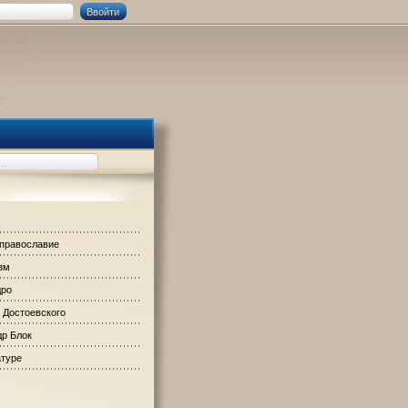
 православие
зм
дро
 Достоевского
р Блок
атуре