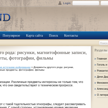
Login
Популярное
Карта сайта
Поиск
Контакты
Разделы
о рода: рисунки, магнитофонные записи,
еты, фотографии, фильмы
Главная
Гоголь и
ые источники информации
» Документы другого рода: рисунки,
чные предметы, фотографии, фильмы
Романти
Дени Ди
зации. Различные предметы интересны не только тем, что
Феномен
м, что они свидетельствуют о техническом прогрессе.
Александ
О литер
т с такой тщательностью этнографы, следует рассматривать
ения. С одной стороны, установлению уровня эволюции