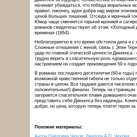
начинает убеждаться, что победа моральных ис
правил, наконец, идеи добра над миром эгоизма
ценой больших лишений. Отсюда и мрачный тон
Юмор чаще сменяется горькой иронией и сатиро
романов свидетельствуют об этом: «Холодный 
времена» (1854).
Неблагоприятно в это время обстояли дела и с
Сложные отношения с женой, связь с Элен Тер
удар по главной этической ценности Диккенса -
трудно верить в спасительную роль «домашнего
настроением он создает произведения 50-х годо
В романах последнего десятилетия (60-е годы)
возможной нравственной гибели не только отдел
страны в целом. Все труднее даются писателю 
положительные!) финалы. Теперь на страницах 
загорается спасительное пламя домашнего очаг
представить себе Диккенса без надежды. Конечн
добро, но цена, которую теперь платят герои за
Похожие материалы:
Антон Павлович Чехов. Диалоги А.П. Чехова