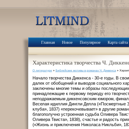
Главная
Новое
Популярное
Карта сайта
Характеристика творчества Ч. Диккен
О литературе
»
Библейские мотивы в романах Ч. Диккенса
» Характ
Начало творчества Диккенса - 30-е годы. В сво
далек от обобщений и выводов социального хара
заключены многие темы и образы последующих
принадлежащие к первому периоду его творчест
неподражаемым диккенсовским юмором, финалы
Веселая идиллия Дингли Делла («Посмертные З
клуба», 1837) «перекочевывает» в другие роман
благополучно устроенная судьба Оливера Твис
Оливера Твиста», 1838), счастье и радость при
(«Жизнь и приключения Николаса Никльби», 183