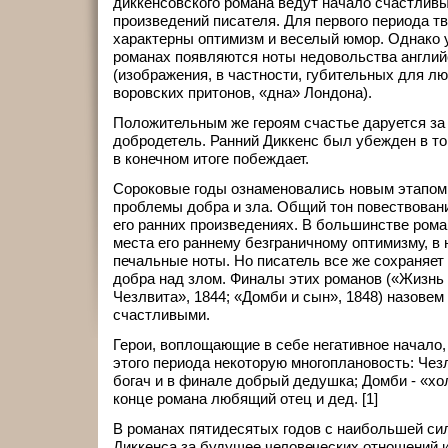
диккенсовского романа ведут начало счастлив
произведений писателя. Для первого периода т
характерны оптимизм и веселый юмор. Однако у
романах появляются ноты недовольства англий
(изображения, в частности, губительных для л
воровских притонов, «дна» Лондона).
Положительным же героям счастье даруется за
добродетель. Ранний Диккенс был убежден в то
в конечном итоге побеждает.
Сороковые годы ознаменовались новым этапом
проблемы добра и зла. Общий тон повествовани
его ранних произведениях. В большинстве рома
места его раннему безграничному оптимизму, в
печальные ноты. Но писатель все же сохраняет 
добра над злом. Финалы этих романов («Жизнь
Чезлвита», 1844; «Домби и сын», 1848) назовем
счастливыми.
Герои, воплощающие в себе негативное начало,
этого периода некоторую многоплановость: Че
богач и в финале добрый дедушка; Домби - «хо
конце романа любящий отец и дед. [1]
В романах пятидесятых годов с наибольшей си
Диккенса за будущее человеческих отношений 