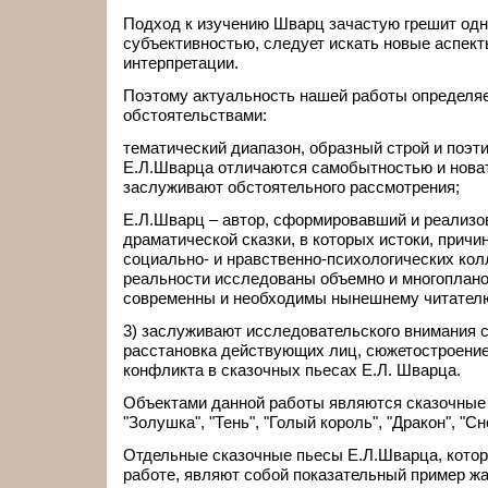
Подход к изучению Шварц зачастую грешит одн
субъективностью, следует искать новые аспект
интерпретации.
Поэтому актуальность нашей работы определя
обстоятельствами:
тематический диапазон, образный строй и поэт
Е.Л.Шварца отличаются самобытностью и нова
заслуживают обстоятельного рассмотрения;
Е.Л.Шварц – автор, сформировавший и реализ
драматической сказки, в которых истоки, причи
социально- и нравственно-психологических кол
реальности исследованы объемно и многоплано
современны и необходимы нынешнему читател
3) заслуживают исследовательского внимания 
расстановка действующих лиц, сюжетостроение
конфликта в сказочных пьесах Е.Л. Шварца.
Объектами данной работы являются сказочные
"Золушка", "Тень", "Голый король", "Дракон", "С
Отдельные сказочные пьесы Е.Л.Шварца, кото
работе, являют собой показательный пример ж