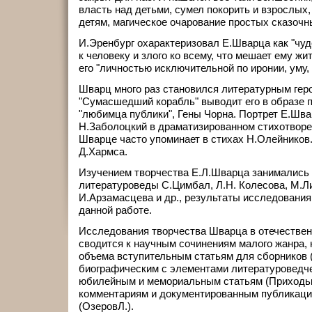
власть над детьми, сумел покорить и взрослых
детям, магическое очарование простых сказочны
И.Эренбург охарактеризовал Е.Шварца как "чуд
к человеку и злого ко всему, что мешает ему жи
его "личностью исключительной по иронии, уму,
Шварц много раз становился литературным гер
"Сумасшедший корабль" выводит его в образе п
"любимца публики", Гены Чорна. Портрет Е.Шва
Н.Заболоцкий в драматизированном стихотворе
Шварце часто упоминает в стихах Н.Олейников.
Д.Хармса.
Изучением творчества Е.Л.Шварца занимались
литературоведы С.Цимбал, Л.Н. Колесова, М.Л
И.Арзамасцева и др., результаты исследования
данной работе.
Исследования творчества Шварца в отечествен
сводится к научным сочинениям малого жанра,
объема вступительным статьям для сборников (
биографическим с элементами литературоведче
юбилейным и мемориальным статьям (Приходько
комментариям и документированным публикаци
(ОзеровЛ.).