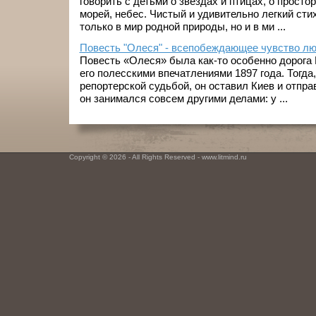
говорить с детьми о звездах и птицах, о просто
морей, небес. Чистый и удивительно легкий сти
только в мир родной природы, но и в ми ...
Повесть "Олеся" - всепобеждающее чувство л
Повесть «Олеся» была как-то особенно дорога 
его полесскими впечатлениями 1897 года. Тогда
репортерской судьбой, он оставил Киев и отпра
он занимался совсем другими делами: у ...
Copyright © 2026 - All Rights Reserved - www.litmind.ru