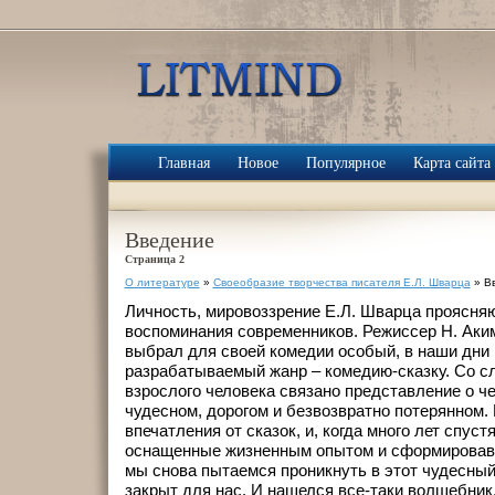
Главная
Новое
Популярное
Карта сайта
Введение
Страница 2
О литературе
»
Своеобразие творчества писателя Е.Л. Шварца
» В
Личность, мировоззрение Е.Л. Шварца проясня
воспоминания современников. Режиссер Н. Аки
выбрал для своей комедии особый, в наши дни
разрабатываемый жанр – комедию-сказку. Со сл
взрослого человека связано представление о ч
чудесном, дорогом и безвозвратно потерянном
впечатления от сказок, и, когда много лет спус
оснащенные жизненным опытом и сформировав
мы снова пытаемся проникнуть в этот чудесный
закрыт для нас. И нашелся все-таки волшебник