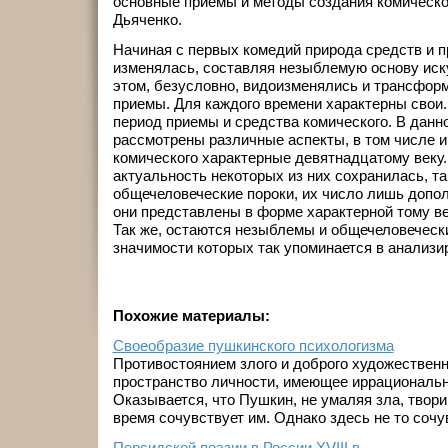
основные приемы и методы создания комическо
Дьяченко.
Начиная с первых комедий природа средств и п
изменялась, составляя незыблемую основу иску
этом, безусловно, видоизменялись и трансфор
приемы. Для каждого времени характерны свои.
период приемы и средства комического. В данно
рассмотрены различные аспекты, в том числе 
комического характерные девятнадцатому веку.
актуальность некоторых из них сохранилась, та
общечеловеческие пороки, их число лишь допол
они представлены в форме характерной тому ве
Так же, остаются незыблемы и общечеловечески
значимости которых так упоминается в анализи
Похожие материалы:
Своеобразие пушкинского психологизма
Противостоянием злого и доброго художественн
пространство личности, имеющее иррациональн
Оказывается, что Пушкин, не умаляя зла, творим
время сочувствует им. Однако здесь не то сочувс
Персидской поэзии в России XVIII в.