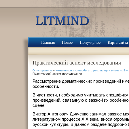
Главная
Новое
Популярное
Карта сайта
Практический аспект исследования
О литературе
»
Комическое и способы его реализации в пьесах Ви
Практический аспект исследования
Рассмотрение драматических произведений име
особенности.
В частности, необходимо учитывать специфику
произведений, связанную с важной их особеннос
сцене.
Виктор Антонович Дьяченко занимал важное мес
литературном процессе XIX века, внося огромн
русской культуры. В данном разделе подробно 