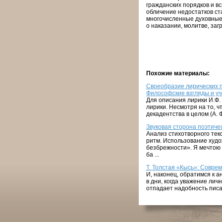
гражданских порядков и вс
обличение недостатков ст
многочисленные духовные 
о наказании, молитве, заг
Похожие материалы:
Своеобразие лирических п
Философские взгляды и уч
Для описания лирики И.Ф.
лирики. Несмотря на то, ч
декадентства в целом (А. Ф
Звуковая сторона поэтичес
Анализ стихотворного текс
ритм. Использование худ
безбрежности». Я мечтою 
ба ...
Т. Толстая «Кысь»: Совре
И, наконец, обратимся к 
в дни, когда уважение лич
отпадает надобность писат