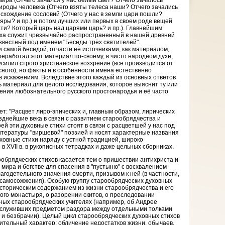
ира (Отчего зачался у нас белый свет? Отчего зачалось
рироды человека (Отчего взяты телеса наши? Отчего зачались
оисхождение сословий (Отчего у нас в земли цари пошли?
яры? и пр.) и потом лучших или первых в своем роде вещей
ти? Который царь над царями царь? и пр.). Главнейшим
иха служит чрезвычайно распространенный в нашей древней
звестный под именем "Беседы трёх святителей".
 самой беседой, отчасти её источниками, как материалом,
реработал этот материал по-своему, в чисто народном духе,
усилил строго христианское воззрение (все производится от
сного), но факты и в особенности имена естественно
в искажениям. Вследствие этого каждый из основных ответов
 материал для целого исследования, которое выяснит ту или
ения любознательного русского простонародья и её часто
т: "Расцвет лиро-эпических и, главным образом, лирических
озднейшие века в связи с развитием старообрядчества и
ей эти духовные стихи стоят в связи с расцветшей у нас под
тературы "виршевой" поэзией и носят характерные названия
духовные стихи наряду с устной традицией, широко
 XVII в. в рукописных тетрадках и даже цельных сборниках.
обрядческих стихов касается тем о пришествии антихриста и
 мира и бегстве для спасения в "пустыню" с восхвалением
агодетельного значения смерти, призывом к ней (в частности,
е самосожжения). Особую группу старообрядческих духовных
историческим содержанием из жизни старообрядчества и его
кого монастыря, о разорении скитов, о преследовании
ных старообрядческих учителях (например, об Андрее
х, служивших предметом раздора между отдельными толками
е и безбрачии). Целый цикл старообрядческих духовных стихов
ительный характер: обличение недостатков жизни, обычаев,