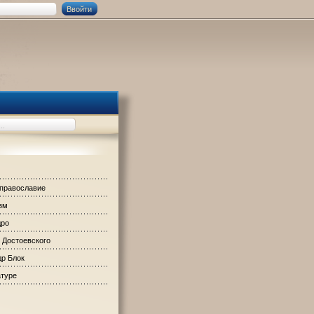
 православие
зм
дро
 Достоевского
р Блок
атуре