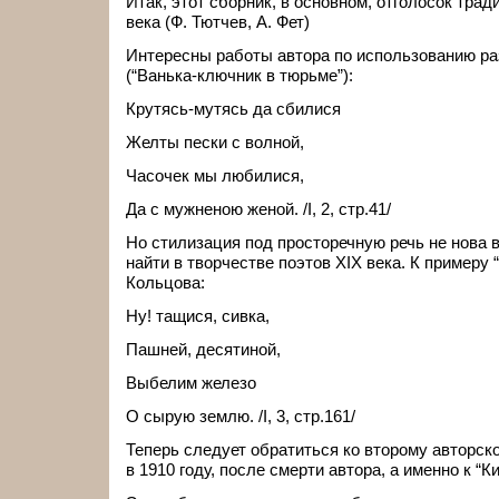
Итак, этот сборник, в основном, отголосок тра
века (Ф. Тютчев, А. Фет)
Интересны работы автора по использованию ра
(“Ванька-ключник в тюрьме”):
Крутясь-мутясь да сбилися
Желты пески с волной,
Часочек мы любилися,
Да с мужненою женой. /I, 2, стр.41/
Но стилизация под просторечную речь не нова в
найти в творчестве поэтов XIX века. К примеру
Кольцова:
Ну! тащися, сивка,
Пашней, десятиной,
Выбелим железо
О сырую землю. /I, 3, стр.161/
Теперь следует обратиться ко второму авторс
в 1910 году, после смерти автора, а именно к “