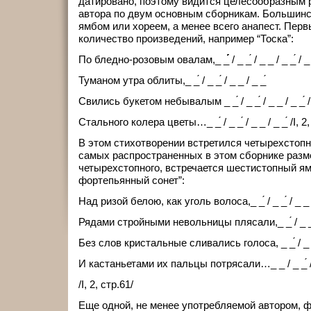
датировано, поэтому видится целесообразным 
автора по двум основным сборникам. Большинс
ямбом или хореем, а менее всего анапест. Пер
количество произведений, например “Тоска”:
По бледно-розовым овалам,_ _́́́́́́́́́́́́́́́́́ / _ _́ / _ _ / _ _́ / _
Туманом утра облиты,_ _́ / _ _́ / _ _ / _ _́
Свились букетом небывалым _ _́ / _ _́ / _ _ / _ _́ /
Стального колера цветы…_ _́ / _ _́ / _ _ / _ _́ /I, 2,
В этом стихотворении встретился четырехстопн
самых распространенных в этом сборнике разм
четырехстопного, встречается шестистопный ямб
фортепьянный сонет”:
Над ризой белою, как уголь волоса,_ _́ / _ _́ / _ _ / _
Рядами стройными невольницы плясали,_ _́ / _ _́ / _ _
Без слов кристальные сливались голоса, _ _́ / _ _́ / _
И кастаньетами их пальцы потрясали…_ _ / _ _́ / _ _ 
/I, 2, стр.61/
Еще одной, не менее употребляемой автором, ф