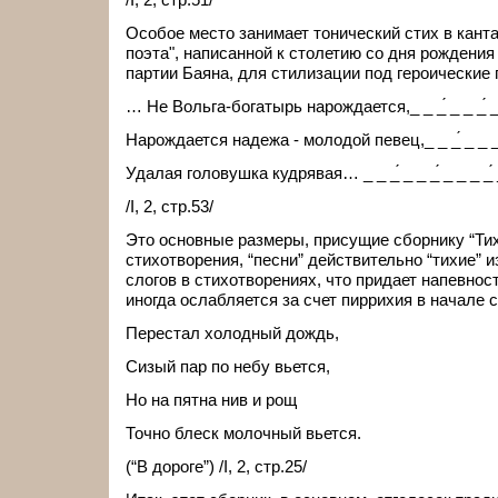
Особое место занимает тонический стих в кант
поэта", написанной к столетию со дня рождения
партии Баяна, для стилизации под героические 
… Не Вольга-богатырь нарождается,_ _ _́ _ _ _́ _ 
Нарождается надежа - молодой певец,_ _ _́ _ _ _ _́ 
Удалая головушка кудрявая… _ _ _́ _ _ _́ _ _ _ _́ 
/I, 2, стр.53/
Это основные размеры, присущие сборнику “Тих
стихотворения, “песни” действительно “тихие” 
слогов в стихотворениях, что придает напевнос
иногда ослабляется за счет пиррихия в начале с
Перестал холодный дождь,
Сизый пар по небу вьется,
Но на пятна нив и рощ
Точно блеск молочный вьется.
(“В дороге”) /I, 2, стр.25/