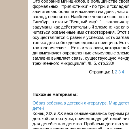
Это собрание минициклов, в большинстве свое
формальных: “трилистники” - по три, и “складни”
значительно больше и названия им даны, часто 
взгляд, непонятно. Наиболее четко и ясно по э
Гинзбург, в статье “Вещный мир": “… заглавия 
задуманы как действительный элемент, как клю
читаться охваченные ими стихотворения. Этот 
осуществляется с равным успехом. Есть загла
только для соблюдения единого принципа. Есть 
тавтологические… Есть и заглавия, которые де
динамизируют определенные смысловые элеме
заглавие выявляет связь, существующую межд
трехчленного микроцикла". /II, 5, стр.330/
Страницы:
1
2
3
4
Похожие материалы:
Образ ребенка в детской литературе. Мир детс
детей
Конец XIX и XX века ознаменовались бурным р
детской литературы, причем ведущей темой ли
для детей стало детство. Проблема детства уже
времени занимает исследователей – и в таки ...