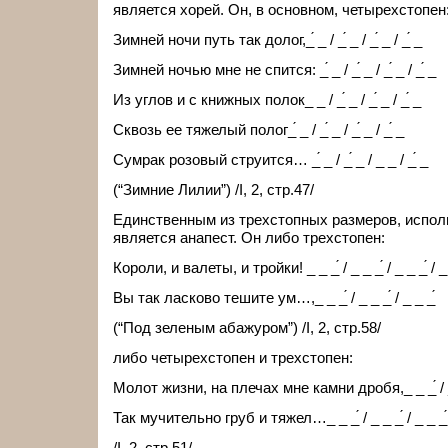
является хорей. Он, в основном, четырехстопен
Зимней ночи путь так долог,_́ _ / _́ _ / _́ _ / _́ _
Зимней ночью мне не спится: _́ _ / _́ _ / _́ _ / _́ _
Из углов и с книжных полок_ _ / _́ _ / _́ _ / _́ _
Сквозь ее тяжелый полог_́ _ / _́ _ / _́ _ / _́ _
Сумрак розовый струится… _́ _ / _́ _ / _ _ / _́ _
(“Зимние Лилии”) /I, 2, стр.47/
Единственным из трехстопных размеров, испол
является анапест. Он либо трехстопен:
Короли, и валеты, и тройки! _ _ _́ / _ _ _́ / _ _ _́ / _
Вы так ласково тешите ум…,_ _ _́ / _ _ _́ / _ _ _́
(“Под зеленым абажуром”) /I, 2, стр.58/
либо четырехстопен и трехстопен:
Молот жизни, на плечах мне камни дробя,_ _ _́ / _ _ _
Так мучительно груб и тяжел…_ _ _́ / _ _ _́ / _ _ _́
/I, 2, стр.51/