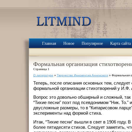
Главная
Новое
Популярное
Карта сайта
Формальная организация стихотворен
Страница 1
О литературе
»
Творчество Иннокентия Анненского
» Формальная о
Теперь, после описания основных тем, следует 
формальной организации стихотворений у И.Ф. 
Вопрос это довольно обширный и сложный, так к
“Тихие песни" поэт под псевдонимом “Ник. То." 
двусложные размеры, то в “Кипарисовом ларце
эксперименты над формой стиха.
Итак, “Тихие песни" вышли в свет в 1906 году. 
более пятидесяти стихов. Следует заметить, чт