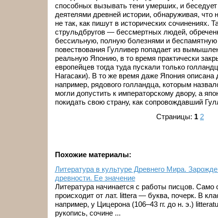
способных вызывать тени умерших, и беседует
деятелями древней истории, обнаруживая, что 
не так, как пишут в исторических сочинениях. Т
струльдбругов — бессмертных людей, обречен
бессильную, полную болезнями и беспамятную 
повествования Гулливер попадает из вымышлен
реальную Японию, в то время практически закр
европейцев тогда туда пускали только голландц
Нагасаки). В то же время даже Япония описана
например, рядового голландца, которым назвал
могли допустить к императорскому двору, а япо
покидать свою страну, как сопровождавший Гул
Страницы:
1
2
Похожие материалы:
Литература в культуре Древнего Мира. Зарожде
древности. Ее значение
Литература начинается с работы писцов. Само 
происходит от лат. littera — буква, почерк. В к
например, у Цицерона (106–43 гг. до н. э.) littera
рукопись, сочине ...