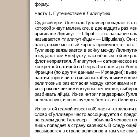
форму.
Часть 1. Путешествие в Лилипутию
Судовой врач Лемюэль Гулливер попадает в ст
которой живут маленькие, в двенадцать раз мен
оригинале Лилипут — Lilliput — это название са
называются «лилипутийцы» — Lilliputians). Они
плен, позже местный король принимает от него 
Гулливер ввязывается в войну между Лилипути
государством Блефуску, населённым той же рас
флот неприятеля. Лилипутия — сатирическое и
конкретной сатирой на Георга I и премьера Уол
Франции (по другим данным — Ирландии); выве
партии тори и вигов («высококаблучники» и «ни
религиозные разногласия между католиками и п
«остроконечников» и «тупоконечников», выбира
разбивать яйца). Из-за интриг придворных Гулл
ослеплению, и он вынужден бежать из Лилипути
Из-за этой (самой известной) части тетралогии
слово «Гулливер» часто ассоциируется с предст
на самом деле Гулливер — обычный человек но
лишь попадает в страну карликов. В следующей
оказывается в стране великанов и там уже сам 