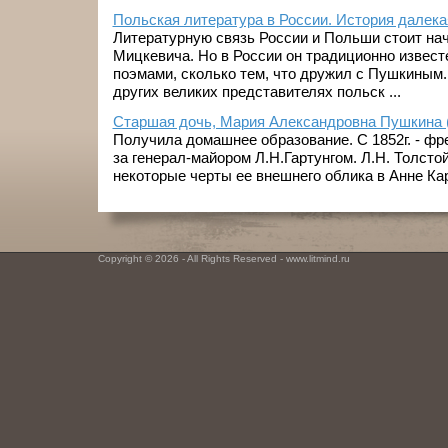
Польская литература в России. История далека
Литературную связь России и Польши стоит нач
Мицкевича. Но в России он традиционно извест
поэмами, сколько тем, что дружил с Пушкиным. 
других великих представителях польск ...
Старшая дочь, Мария Александровна Пушкина (1
Получила домашнее образование. С 1852г. - фр
за генерал-майором Л.Н.Гартунгом. Л.Н. Толстой
некоторые черты ее внешнего облика в Анне Каре
Copyright © 2026 - All Rights Reserved - www.litmind.ru