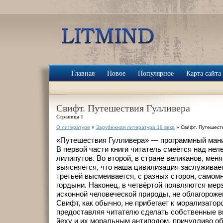
Главная
Новое
Популярное
Карта сайта
Свифт. Путешествия Гулливера
Страница 1
О литературе
»
Зарубежная литература 18 века
» Свифт. Путешест
«Путешествия Гулливера» — программный мани
В первой части книги читатель смеётся над не
лилипутов. Во второй, в стране великанов, меня
выясняется, что наша цивилизация заслуживает
третьей высмеивается, с разных сторон, самом
гордыни. Наконец, в четвёртой появляются мерз
исконной человеческой природы, не облагороже
Свифт, как обычно, не прибегает к морализатор
предоставляя читателю сделать собственные 
йеху и их моральным антиподом, причудливо 