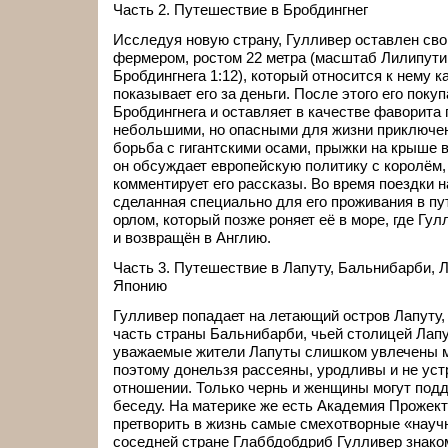
Часть 2. Путешествие в Бробдингнег
Исследуя новую страну, Гулливер оставлен сво
фермером, ростом 22 метра (масштаб Лилипути
Бробдингнега 1:12), который относится к нему ка
показывает его за деньги. После этого его поку
Бробдингнега и оставляет в качестве фаворита
небольшими, но опасными для жизни приключен
борьба с гигантскими осами, прыжки на крыше в
он обсуждает европейскую политику с королём,
комментирует его рассказы. Во время поездки н
сделанная специально для его проживания в пут
орлом, который позже роняет её в море, где Гу
и возвращён в Англию.
Часть 3. Путешествие в Лапуту, Бальнибарби, Л
Японию
Гулливер попадает на летающий остров Лапуту,
часть страны Бальнибарби, чьей столицей Лапу
уважаемые жители Лапуты слишком увлечены м
поэтому донельзя рассеяны, уродливы и не ус
отношении. Только чернь и женщины могут под
беседу. На материке же есть Академия Прожект
претворить в жизнь самые смехотворные «науч
соседней стране Глаббдобдриб Гулливер знаком