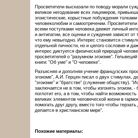
Просветители высказали по поводу морали сужд
великое негодование всех лицемеров, привыкш
эгоистические, корыстные побуждения толками
человеколюбии и самоотречении. Просветители 
всеми поступками человека движет личный интер
и антипатии, все оценки и суждения зависят от т
что ему невыгодно. Интерес становится стимул
отдельной личности, но и целого сословия и да
интерес диктуется физической природой челове
просветителей о "разумном эгоизме". Гельвеций
книги: "Об уме" и "О человеке".
Разъясняя и дополняя учение французских прос
эгоизме", А.И. Герцен писал о двух стимулах, д
"эгоизме" и "братстве" (служение обществу). "И
заключается не в том, чтобы изгонять эгоизм, - 
поглотит его, а в том, чтобы найти возможность
великих элементов человеческой жизни в гармон
помогать друг другу, вместо того чтобы терзать д
делается в христианском мире".
Похожие материалы: