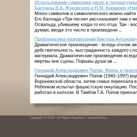
Использование символики чисел в литературны
Баллады В.А. Жуковского и Н.М. Карамзин «Нат
Много символов и символического можно найти 
Его баллада «Три песни» рассказывает нам о м
Освальду, убившему когда-то его отца. Три - в
думаю, вводя это число в произведени ...
Проблематика произведений Виктора Антонови
Драматическое произведение - всегда отклик а
действительность, выстраданность каждого сл
материала. Драматические произведения всегда
мертвы вне сцены. Порывы души ав ...
Геннадий Александрович Попов. Жизнь и творч
Геннадий Александрович Попов (1940–1997) род
Воронежской области, затем семья переехала в
Ребенком испытал фашистскую оккупацию. Пос
работал в колхозе. В Тамбов Г.А. Попов приехал в
Copyright © 2026 - All Rights Reserved - www.litmind.ru