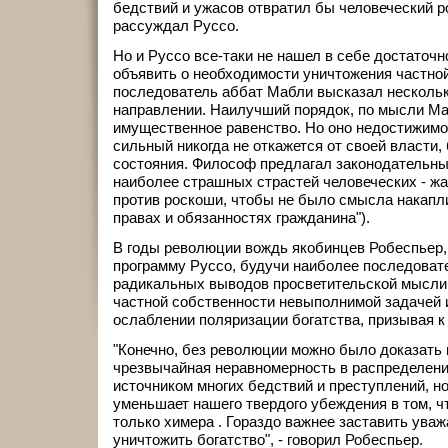
бедствий и ужасов отвратил бы человеческий р
рассуждал Руссо.
Но и Руссо все-таки не нашел в себе достаточн
объявить о необходимости уничтожения частной
последователь аббат Мабли высказал несколь
направлении. Наилучший порядок, по мысли М
имущественное равенство. Но оно недостижимо,
сильный никогда не откажется от своей власти, 
состояния. Философ предлагал законодательны
наиболее страшных страстей человеческих - жа
против роскоши, чтобы не было смысла накапли
правах и обязанностях гражданина").
В годы революции вождь якобинцев Робеспьер,
программу Руссо, будучи наиболее последова
радикальных выводов просветительской мысли,
частной собственности невыполнимой задачей 
ослаблении поляризации богатства, призывая к
"Конечно, без революции можно было доказать 
чрезвычайная неравномерность в распределени
источником многих бедствий и преступлений, но
уменьшает нашего твердого убеждения в том, ч
только химера . Гораздо важнее заставить уваж
уничтожить богатство", - говорил Робеспьер.