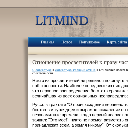
Главная
Новое
Популярное
Карта сайта
Отношение просветителей к праву час
О литературе
»
Литература Франции XVIII в.
» Отношение просвети
собственности
Никто из просветителей не решился посягнуть н
собственности. Наиболее передовые из них дох
что неравное распределение богатств среди чл
величайшая из всех социальных несправедливо
Руссо в трактате "О происхождении неравенств
богатеев и тунеядцев и выражал сожаление по п
незапамятные времена, когда первый человек о
заявил: "Это мое!", никто не посмел разметать 
принадлежат всем, а земля никому". От скольки