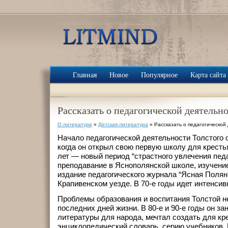
Главная
Новое
Популярное
Карта сайта
Рассказать о педагогической деятельно
О литературе
»
Детская литература
» Рассказать о педагогической 
Начало педагогической деятельности Толстого о
когда он открыл свою первую школу для крестья
лет — новый период “страстного увлечения пед
преподавание в Яснополянской школе, изучение
издание педагогического журнала “Ясная Полян
Крапивенском уезде. В 70-е годы идет интенсив
Проблемы образования и воспитания Толстой н
последних дней жизни. В 80-е и 90-е годы он з
литературы для народа, мечтал создать для кр
энциклопедический словарь, серию учебников. 