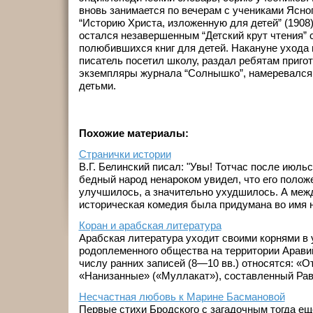
вновь занимается по вечерам с учениками Ясн
“Историю Христа, изложенную для детей” (1908)
остался незавершенным “Детский крут чтения” 
полюбившихся книг для детей. Накануне ухода
писатель посетил школу, раздал ребятам приго
экземпляры журнала “Солнышко”, намеревался 
детьми.
Похожие материалы:
Странички истории
В.Г. Белинский писал: "Увы! Тотчас после июль
бедный народ ненароком увидел, что его полож
улучшилось, а значительно ухудшилось. А межд
историческая комедия была придумана во имя на
Коран и арабская литература
Арабская литература уходит своими корнями в
родоплеменного общества на территории Аравий
числу ранних записей (8—10 вв.) относятся: «О
«Нанизанные» («Муллакат»), составленный Рави
Несчастная любовь к Марине Басмановой
Первые стихи Бродского с загадочным тогда е