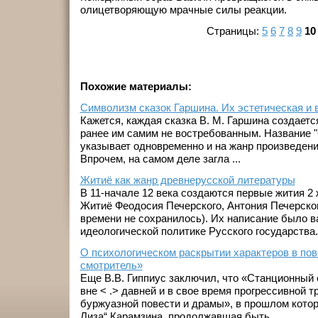
олицетворяющую мрачные силы реакции.
Страницы:
5
6
7
8
9
10
Похожие материалы:
Символизм сказок Гаршина. Их эстетическая и 
Кажется, каждая сказка В. М. Гаршина создаетс
ранее им самим не востребованным. Название "
указывает одновременно и на жанр произведения
Впрочем, на самом деле загла ...
Житиё как жанр древнерусской литературы
В 11-начале 12 века создаются первые жития 2 
Житиё Феодосия Печерского, Антония Печерског
времени не сохранилось). Их написание было 
идеологической политике Русского государства. В
О психологическом раскрытии характеров в по
смотритель»
Еще В.В. Гиппиус заключил, что «Станционный
вне < .> давней и в свое время прогрессивной 
буржуазной повести и драмы», в прошлом котор
Лиза“ Карамзина, продолжавшая быть ...