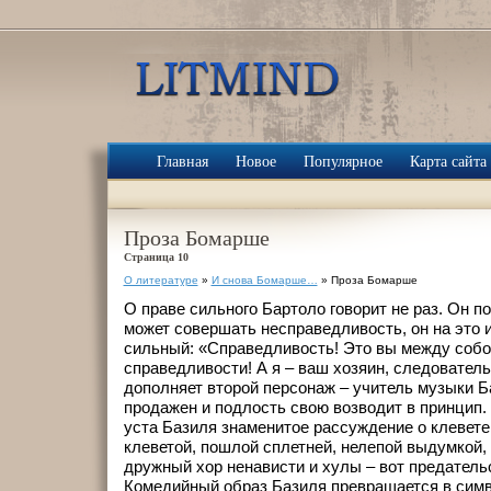
Главная
Новое
Популярное
Карта сайта
Проза Бомарше
Страница 10
О литературе
»
И снова Бомарше…
» Проза Бомарше
О праве сильного Бартоло говорит не раз. Он п
может совершать несправедливость, он на это и
сильный: «Справедливость! Это вы между собой
справедливости! А я – ваш хозяин, следовательн
дополняет второй персонаж – учитель музыки Б
продажен и подлость свою возводит в принцип
уста Базиля знаменитое рассуждение о клевете
клеветой, пошлой сплетней, нелепой выдумкой, 
дружный хор ненависти и хулы – вот предательс
Комедийный образ Базиля превращается в симв