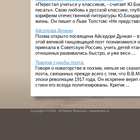
«Перестал учиться у классиков, - считает Ю.Бо
писать». Свою любовь к русской классике, глу
корифеям отечественной литературы Ю.Бондаре
жизнь. Он пишет о Льве Толстом: «Не представля
Айседора Дункан
Поэма открыто посвящена Айседоре Дункан – в
этой великой танцовщицей поэт познакомился ос
приехала в Советскую Россию, учить детей «та
отношенья развивались быстро, и уже весн ...
Трагизм судьбы поэта.
Говоря о новаторстве в поэзии, нельзя не сказа
поэта, связанных прежде всего с тем, что В.В.М
эпохи революции 1917 года. Он искренне верит 
стихи его всегда политизированы. Критик ...
Copyright © 2026 - All Rights Reserved - www.litmind.ru