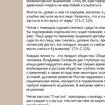
инквизиторское выражение. Отец же Христофор
удивленно глядеть на мир божий и улыбаться.
Молча он, думал о чем-то хорошем, веселом, и
улыбка застыла на его лице. Казалось, что и х
застыла в его мозгу от жары" (Т.5. C.115).
Чехов с помощью художественных средств опис
бы подчеркивая отдельное его существование, 
ума: "Лицо дяди по-прежнему выражало деловую 
судя по его лицу, ему снились, должно быть, 
латинский диспут, его попадья, пышки со сметан
могло сниться Кузьмичеву" (Т.б. C.115).
Каждая личность - это продукт общества. Общ
человека. Владимир Соловьев дал глубокую оц
конца девятнадцатого века. "В настоящее время
возбуждении в русском обществе глубоко эгоис
стремлений, а также вследствие некоторых ос
условий, духовное развитие России задержано 
национальная жизнь находится в подавленном 
требует коренного исцеления. В желании найти 
исцеления.
Читая рассказ "Счастье", приходишь к выводу,
рассуждает о счастье, тем несчастнее он кажетс
виной этому?