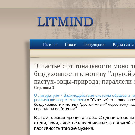
Главная
Новое
Популярное
Карта сайта
"Счастье": от тональности монот
бездуховности к мотиву "другой 
пастух-овцы-природа; параллeли 
Страница 3
О литературе
»
Взаимодействие системы образов и т
реализации подтекста тоски
» "Счастье": от тонально
бездуховности к мотиву "другой жизни" через тему па
параллeли со "степью"
В этом горькая ирония автора. С одной стороны 
степи, ночи, счастье и их описание, а с другой -
пассивность того же мужика.