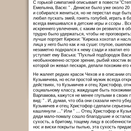
С горькой симпатией описывает в повести "Степ
Емельяна, Васю: " . Дениске было уже около 20 
и собирался жениться, но не перестал еще быт
любил пускать змей, гонять голубей, играть в ба
всегда вмешивался в детские игры и ссоры . В
искреннего увлечения, с каким он резвился в о
трудно было удержаться, чтобы не проговорить:
лучше портрет Кирюхи: "Кирюха хохотал и нас
лица у него было как и на суше: глупое, ошеломл
незаметно подкрался к нему сзади и хватил его
уступает ему Васька: "Пухлый подбородок Васи,
необыкновенно острое зрение, рыбий хвостик во
которой он жевал пескаря, делали похожим его на
Не жалеет редких красок Чехов и в описании о
Кузьмичева, но если простой мужик всегда откр
действиях, то Кузьмичев и отец Христофор, от
социальному классу, жаждущие быть похожими 
Варламова, кажутся не менее глупыми в своих 
вид: " . И, думая, что оба они сказали нечто уб
Кузьмичев и отец Христофор сделали серьезны
кашлянули …" Или " … Отец Христофор и Кузь
дяди мало-помалу сошло благодушие и осталас
сухость, а бритому, тощему лицу в особенности, 
нос и виски покрыты пылью, эта сухость прида