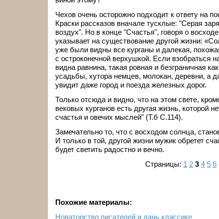
Чехов очень осторожно подходит к ответу на п
Краски рассказов вначале тусклые: "Серая зар
воздух". Но в конце "Счастья", говоря о восходе
указывает на существование другой жизни: «Со
уже были видны все курганы и далекая, похож
с острoконечной верхушкой. Если взобраться на 
видна равнина, такая ровная и безграничная ка
усадьбы, хутора немцев, молокан, деревни, а 
увидит даже город и поезда железных дорог.
Только отсюда и видно, что на этом свете, кро
вековых курганов есть другая жизнь, которой не
счастья и овечих мыслей" (Т.б C.114).
Замечательно то, что с восходом солнца, стано
И только в той, другой жизни мужик обретет сча
будет светить радостно и вечно.
Страницы:
1
2
3
4
5
6
Похожие материалы:
Новаторство писателей и дань классике