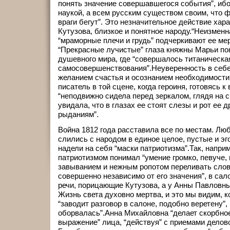
понять значение совершавшегося события”, ибо
наукой, а всем русским существом своим, что
враги бегут”. Это незначительное действие хар
Кутузова, близкое и понятное народу.“Неизменн
“мраморные плечи и грудь” подчеркивают ее ме
“Прекрасные лучистые” глаза княжны Марьи по
душевного мира, где “совершалось титаническа
самосовершенствования”.Неуверенность в себе
желанием счастья и осознанием необходимости
писатель в той сцене, когда героиня, готовясь к
“неподвижно сидела перед зеркалом, глядя на с
увидала, что в глазах ее стоят слезы и рот ее д
рыданиям”.
Война 1812 года расставила все по местам. Лю
слились с народом в единое целое, пустые и э
надели на себя “маски патриотизма”.Так, напри
патриотизмом понимал “умение громко, певуче
завыванием и нежным ропотом переливать слов
совершенно независимо от его значения”, в са
речи, порицающие Кутузова, а у Анны Павловн
Жизнь света духовно мертва, и это мы видим, 
“заводит разговор в салоне, подобно веретену”, 
оборвалась”.Анна Михайловна “делает скорбное
выражение” лица, “действуя” с приемами делов