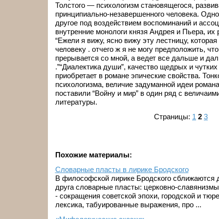
Толстого — психологизм становящегося, разви
принципиально-незавершенного человека. Одно
другое под воздействием воспоминаний и ассоц
внутренние монологи князя Андрея и Пьера, их 
“Ежели я вижу, ясно вижу эту лестницу, которая 
человеку . отчего ж я не могу предположить, чт
прерывается со мной, а ведет все дальше и да
.”“Диалектика души”, качество щедрых и чутких
приобретает в романе эпические свойства. Тонк
психологизма, величие задуманной идеи романа
поставили “Войну и мир” в один ряд с величаи
литературы.
Страницы:
1
2
3
Похожие материалы:
Словарные пласты в лирике Бродского
В философской лирике Бродского сближаются д
друга словарные пласты: церковно-славянизмы
- сокращения советской эпохи, городской и тюр
лексика, табуированные выражения, про ...