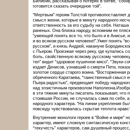
Билибин, рассказывая о потерях в битве, “собир
готовится сказать очередное той”.
“Мертвым” героям Толстой противопоставляет 
смысл жизни, которые в минуту народного несч
ответственность за его судьбу на себя. Наташ
раненых. Она близка народу, вспомним ее пляску
“умеющей понять все то, что было и в Анисье, и 
и во всяком русском человеке!”.Умел понять “вс
русском”, и князь Андрей, накануне Бородинск
с Пьером. Проезжая через реку, где купались с
боль, свойственную всякому русскому человеку
тел” видит “здоровое пушечное мясо”. “Звуки со
издает Денисов, узнавший о смерти Пети, пока
золотое сердце старого воина. “Восторженная 
обреченного Каратаева, “таинственный смысл 
Пьера радостью”, предвещает победу народного
над эгоистичным произволом Наполеона.Изобр
в эти тяжкие минуты писатель показывает, что п
стоившая России, не случалась сама по себе, а
народного характера. “На линии укрепления был
повсюду чувствовалась скрытая теплота нравст
Внутренние монологи героев в “Войне и мире” н
характер, имеют сложную синтаксическую конс
“текучесть” характеров, сам душевный процесс