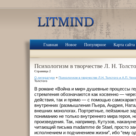
Главная
Новое
Популярное
Карта сайта
Психологизм в творчестве Л. Н. Толст
Страница 2
О литературе
»
Психологизм в творчестве Л.Н. Толстого и А.П. Чех
Толстого
В романе «Война и мир» душевные процессы гер
стремления обозначаются как косвенно — через
действия, так и прямо — с помощью самохаракт
внутренних (размышления Пьера, Андрея, Натал
внешних монологах. Портретные, пейзажные за
пониманию не только внутреннего мира героя, н
произведения. Так, например, Кутузов, наканун
читающий письма madamme de Stael, просто за
исполнением и подчинением жизни”, ибо “ему о