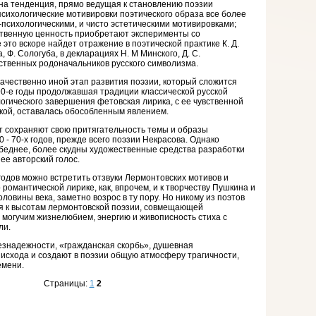
на тенденция, прямо ведущая к становлению поэзии
сихологические мотивировки поэтического образа все более
психологическими, и чисто эстетическими мотивировками;
твенную ценность приобретают эксперименты со
это вскоре найдет отражение в поэтической практике К. Д.
, Ф. Сологуба, в декларациях Н. М Минского, Д. С.
ственных родоначальников русского символизма.
качественно иной этап развития поэзии, который сложится
 90-е годы продолжавшая традиции классической русской
логического завершения фетовская лирика, с ее чувственной
кой, оставалась обособленным явлением.
ет сохраняют свою притягательность темы и образы
 - 70-х годов, прежде всего поэзии Некрасова. Однако
 беднее, более скудны художественные средства разработки
ее авторский голос.
 годов можно встретить отзвуки Лермонтовских мотивов и
о романтической лирике, как, впрочем, и к творчеству Пушкина и
ловины века, заметно возрос в ту пору. Но никому из поэтов
я к высотам лермонтовской поэзии, совмещающей
могучим жизнелюбием, энергию и живописность стиха с
ли.
езнадежности, «гражданская скорбь», душевная
исхода и создают в поэзии общую атмосферу трагичности,
емени.
Страницы:
1
2