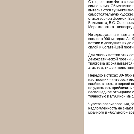
С творчеством Фета связа
символизма. Объективно-п
вытесняются субъективно-
самостоятельную художес
стихотворной формой. Все 
Бальмонта, B.C. Соловьева
Мережковского - непосред
Но здесь уже начинается 
вполне к 900-м годам. А в
поэзии и доведшая их до 
силой и богатейшей поэти
Для многих поэтов этих л
демократической поэзии 60
трактовка их оказывается
этих тем, тише и монотонн
Нередко в стихах 80- 90-х
настроений - интерес к ег
вообще к поэтам первой по
не удавалось приблизитьс
беспощадное отрицание с 
точностью и глубиной мыс
Чувства разочарования, б
надломленность не знают 
мрачного и «больного» вр