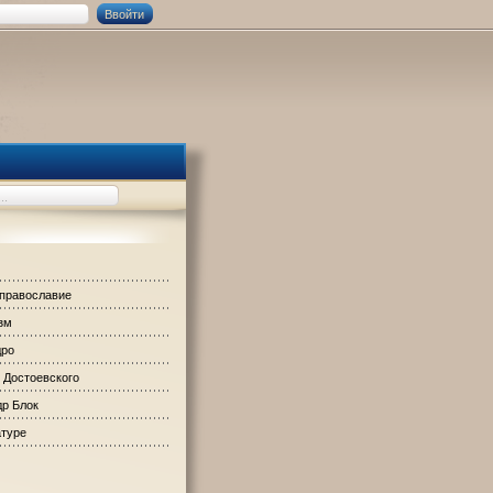
 православие
зм
дро
 Достоевского
р Блок
атуре