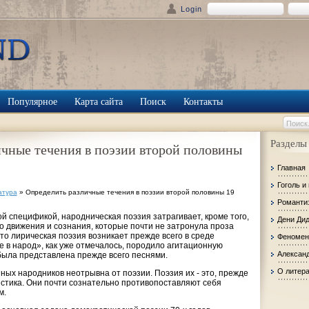
Login
Популярное
Карта сайта
Поиск
Контакты
Разделы
чные течения в поэзии второй половины
Главная
Гоголь и
атура
» Определить различные течения в поэзии второй половины 19
Романти
спецификой, народническая поэзия затрагивает, кроме того,
Дени Ди
о движения и сознания, которые почти не затронула проза
то лирическая поэзия возникает прежде всего в среде
Феномен
 в народ», как уже отмечалось, породило агитационную
Александ
 была представлена прежде всего песнями.
О литер
ых народников неотрывна от поэзии. Поэзия их - это, прежде
истика. Они почти сознательно противопоставляют себя
м.