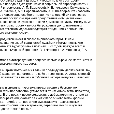
основная задача демократической поэзии 70-х годов -
ие народа в духе гуманизма и социальной справедливости».
 в творчестве А. П. Барыковой, И. В. Федорова Омулевского,
 А. Ольхина, A.Л. Боровиковского, А. К. Шеллер-Михайловского
ов характерно особое отношение к слову. «В их творчестве
анским поступком, прямым продолжением общественной
ятие, слово и чувство в поэзии демократов слиты, между ними
льтатом которого явилось бы рождение дополнительных
х оттенков. Здесь господствует тенденция к обнажению
ого значения слов».
одников имеет и своего лирического героя. В нем
сознание своей трагической судьбы и убежденность, что
Тема эта будет усилена поэзией 80-х годов, прежде всего в
иссельбургской крепости: B.Н. Фигнер, Н. А. Морозова, Г. А.
нимает в литературном процессе весьма скромное место, хотя и
знаками нового подъема.
ски ярких поэтических явлений предыдущих десятилетий. Так,
 красоте», напоминает о себе в творчестве А. Фета, который
 появляется в печати и публикует четыре выпуска «Вечерних
ным и сильным: чувством, предстающим в бесконечно
 в этом направлении углубляет Фет «вечные» темы искусства,
а. В его поэзии новое содержание добывается не столько за
изображения, сколько за счет смело обновляемой формы
та, приобретая поистине музыкальную подвижность и
такие комбинации настроений, переливы мысли и чувства,
 дофетовской поэзии.