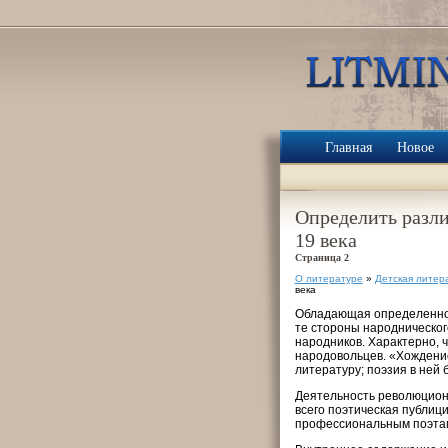
Главная
Новое
Определить разли
19 века
Страница 2
О литературе
»
Детская литер
века
Обладающая определенной 
те стороны народническог
народников. Характерно, ч
народовольцев. «Хождение
литературу; поэзия в ней
Деятельность революционн
всего поэтическая публиц
профессиональным поэта