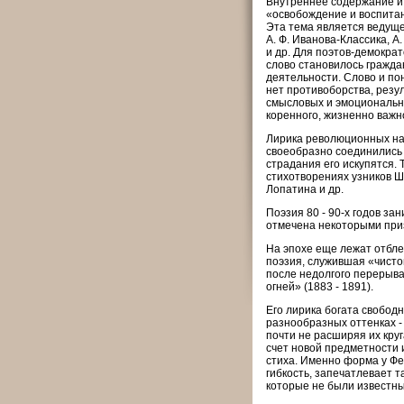
Внутреннее содержание и 
«освобождение и воспитан
Эта тема является ведущей
А. Ф. Иванова-Классика, А.
и др. Для поэтов-демократ
слово становилось гражд
деятельности. Слово и пон
нет противоборства, резу
смысловых и эмоциональны
коренного, жизненно важн
Лирика революционных нар
своеобразно соединились 
страдания его искупятся. 
стихотворениях узников Шл
Лопатина и др.
Поэзия 80 - 90-х годов за
отмечена некоторыми при
На эпохе еще лежат отбле
поэзия, служившая «чистой
после недолгого перерыва
огней» (1883 - 1891).
Его лирика богата свобод
разнообразных оттенках -
почти не расширяя их круг
счет новой предметности 
стиха. Именно форма у Фе
гибкость, запечатлевает 
которые не были известны