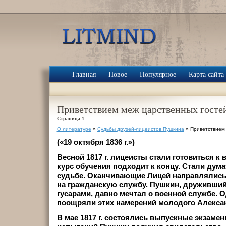
Главная
Новое
Популярное
Карта сайта
Приветствием меж царственных госте
Страница 1
О литературе
»
Судьбы друзей-лицеистов Пушкина
» Приветствием 
(«19 октября 1836 г.»)
Весной 1817 г. лицеисты стали готовиться к
курс обучения подходит к концу. Стали дум
судьбе. Оканчивающие Лицей направлялись
на гражданскую службу. Пушкин, друживший
гусарами, давно мечтал о военной службе. 
поощряли этих намерений молодого Алекса
В мае 1817 г. состоялись выпускные экзамен