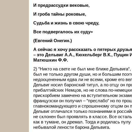
И предрассудки вековые,
И гроба тайны роковые,
Судьба и жизнь в свою чреду,
Все подвергалось их суду»
(Евгений Онегин.)
А сейчас я хочу рассказать о пятерых друзь
– это Дельвиг А.А., Кюхельберг В.К., Пущин И.
Матюшкин Ф.Ф.
2) “Никто на свете не был мне ближе Дельвига“,
был не только другом души, но и большим поэт
недооцененным едва ли не всеми, кроме его вел
Дельвиг носил баронский титул, а по отцу он п
прибалтийских Немцов, но не слова по-немецки 
прискорбием замечено на вступительном экзаме
французски он получил – “преслабо“ но по про
главнокомандующего и спрошенному отцом он п
Дельвиг отличался только познаниями в российс
не склонен был проявлять в классе. Все остал
как в тумане, он дремал. Тогда и родилась пулу
небывалой лености барона Дельвига.