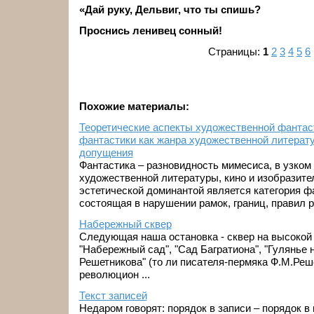
«Дай руку, Дельвиг, что ты спишь?
Проснись ленивец сонный!
Страницы:
1
2
3
4
5
6
Похожие материалы:
Теоретические аспекты художественной фантас
фантастики как жанра художественной литерат
допущения
Фантастика – разновидность мимесиса, в узком
художественной литературы, кино и изобразител
эстетической доминантой является категория ф
состоящая в нарушении рамок, границ, правил ре
Набережный сквер
Следующая наша остановка - сквер на высокой
"Набережный сад", "Сад Багратиона", "Гулянье н
Решетникова" (то ли писателя-пермяка Ф.М.Реше
революцион ...
Текст записей
Недаром говорят: порядок в записи – порядок в