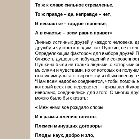
То ж к славе сильное стремленье,
То ж правде – да, неправде – нет,
В несчастье – гордое терпенье,
А в счастье – всем равно привет»
Личных истинных друзей у каждого человека, да
дружбу и чуткого к людям, как Пушкин, не столь
Определяющим фактором для выбора друзей П
близость душевных побуждений и сокровенност
Пушкина были не только людьми, с которыми о
мыслями и чувствами, но от которых он получа
отклик импульса к творчеству и обыкновенную 
“Нам всем надобно соединится, чтобы помочь э
который всех нас перерастет”,- призывал Жуков
невольно, соединились для этого. О многих др
можно было бы сказать:
« Меж ними все рождало споры
И к размышлению влекло:
Племен минувших договоры
Плоды наук, добро и зло,