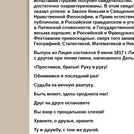
испытаний Пушкин получил свидетельство, г
достаточно охарактеризованы. В этом свиде
оказал успехи: в Законе божьем и Священной
Нравственной Философии, в Праве естестве
публичном, в Российском гражданском и уг
в Латинской словесности, в Государственно
весьма хорошие; в Российской и Французско
Фехтовании превосходные; сверх того заним
Географией, Статистикой, Математикой и Не
Выпуск из Лицея состоялся 9 июня 1817 г. 
с другом при пении гимна, написанного Дель
«Простимся, братья! Руку в руку!
Обнимемся в последний раз!
Судьба на вечную разлуку,
Быть может, здесь сроднила нас!
Друг на друге остановите
Вы взор с прощальною слезой!
Храните, о друзья, храните
Ту ж дружбу, с тою же душой,